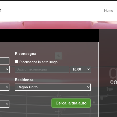
t
Home
Riconsegna
Riconsegna in altro luogo
g
Residenza
co