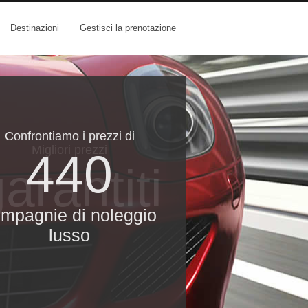
Destinazioni
Gestisci la prenotazione
Confrontiamo i prezzi di
Migliori prezzi
440
arantiti
mpagnie di noleggio
lusso