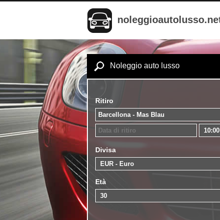
noleggioautolusso.ne
Noleggio auto lusso
Ritiro
Divisa
Età