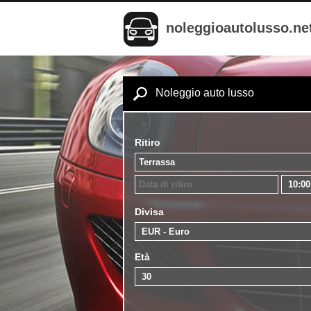
noleggioautolusso.ne
Noleggio auto lusso
Ritiro
Divisa
Età