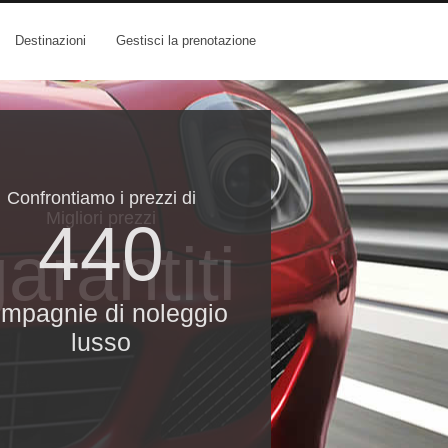
Destinazioni
Gestisci la prenotazione
Confrontiamo i prezzi di
Migliori prezzi
440
arantiti
mpagnie di noleggio
lusso