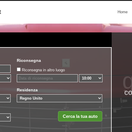
t
Home
Riconsegna
Riconsegna in altro luogo
g
Residenza
co