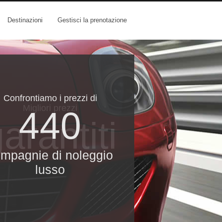
Destinazioni
Gestisci la prenotazione
Confrontiamo i prezzi di
Migliori prezzi
440
arantiti
mpagnie di noleggio
lusso