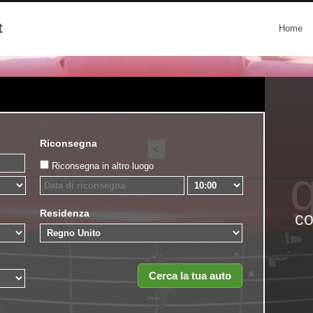
t
Home
Riconsegna
Riconsegna in altro luogo
g
Residenza
co