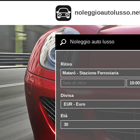
noleggioautolusso.ne
Noleggio auto lusso
Ritiro
Divisa
Età