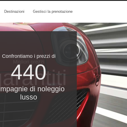
Destinazioni
Gestisci la prenotazione
Confrontiamo i prezzi di
Migliori prezzi
440
arantiti
mpagnie di noleggio
lusso