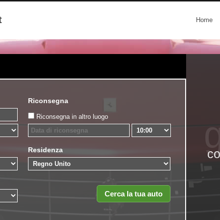
t
Home
Riconsegna
Riconsegna in altro luogo
g
Residenza
co