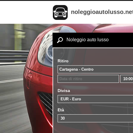
noleggioautolusso.ne
Noleggio auto lusso
Ritiro
Divisa
Età