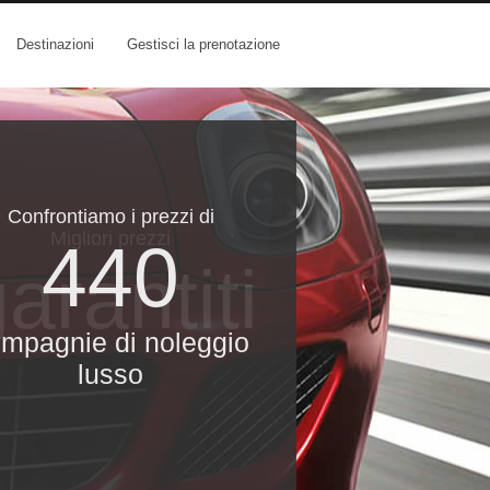
Destinazioni
Gestisci la prenotazione
Confrontiamo i prezzi di
Migliori prezzi
440
arantiti
mpagnie di noleggio
lusso