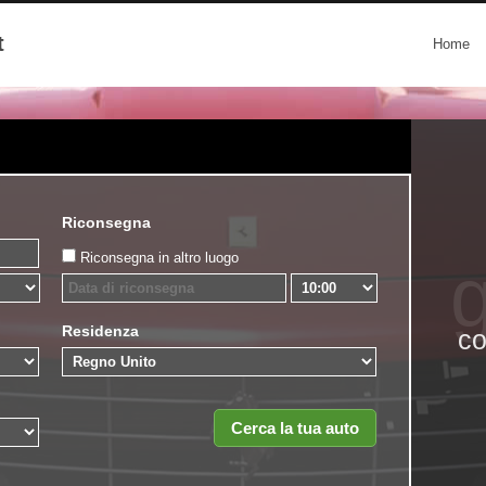
t
Home
Riconsegna
Riconsegna in altro luogo
g
Residenza
co