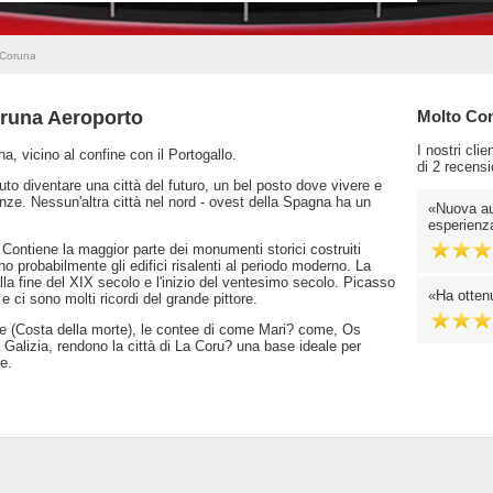
 Coruna
oruna Aeroporto
Molto Cons
I nostri cli
a, vicino al confine con il Portogallo.
di 2 recensi
uto diventare una città del futuro, un bel posto dove vivere e
nze. Nessun'altra città nel nord - ovest della Spagna ha un
Nuova au
esperienz
. Contiene la maggior parte dei monumenti storici costruiti
o probabilmente gli edifici risalenti al periodo moderno. La
la fine del XIX secolo e l'inizio del ventesimo secolo. Picasso
Ha otten
 ci sono molti ricordi del grande pittore.
orte (Costa della morte), le contee di come Mari? come, Os
la Galizia, rendono la città di La Coru? una base ideale per
e.