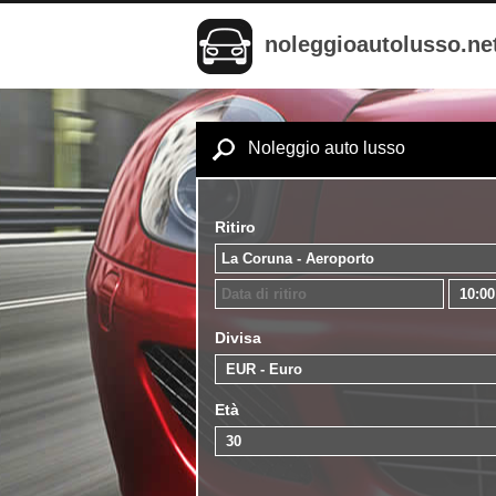
noleggioautolusso.ne
Noleggio auto lusso
Ritiro
Divisa
Età