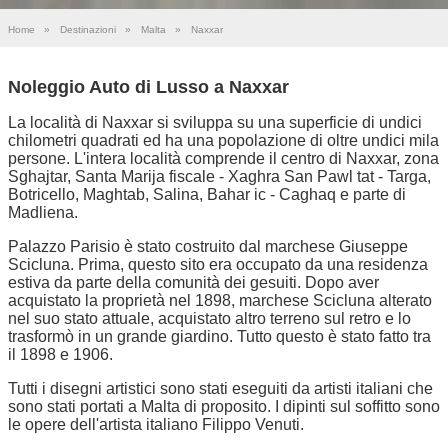
Home
»
Destinazioni
»
Malta
»
Naxxar
Noleggio Auto di Lusso a Naxxar
La località di Naxxar si sviluppa su una superficie di undici
chilometri quadrati ed ha una popolazione di oltre undici mila
persone. L'intera località comprende il centro di Naxxar, zona
Sghajtar, Santa Marija fiscale - Xaghra San Pawl tat - Targa,
Botricello, Maghtab, Salina, Bahar ic - Caghaq e parte di
Madliena.
Palazzo Parisio è stato costruito dal marchese Giuseppe
Scicluna. Prima, questo sito era occupato da una residenza
estiva da parte della comunità dei gesuiti. Dopo aver
acquistato la proprietà nel 1898, marchese Scicluna alterato
nel suo stato attuale, acquistato altro terreno sul retro e lo
trasformò in un grande giardino. Tutto questo è stato fatto tra
il 1898 e 1906.
Tutti i disegni artistici sono stati eseguiti da artisti italiani che
sono stati portati a Malta di proposito. I dipinti sul soffitto sono
le opere dell'artista italiano Filippo Venuti.