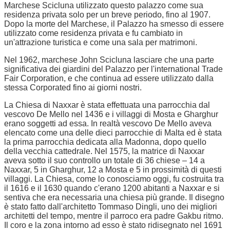
Marchese Scicluna utilizzato questo palazzo come sua
residenza privata solo per un breve periodo, fino al 1907.
Dopo la morte del Marchese, il Palazzo ha smesso di essere
utilizzato come residenza privata e fu cambiato in
un'attrazione turistica e come una sala per matrimoni.
Nel 1962, marchese John Scicluna lasciare che una parte
significativa dei giardini del Palazzo per l'international Trade
Fair Corporation, e che continua ad essere utilizzato dalla
stessa Corporated fino ai giorni nostri.
La Chiesa di Naxxar è stata effettuata una parrocchia dal
vescovo De Mello nel 1436 e i villaggi di Mosta e Gharghur
erano soggetti ad essa. In realtà vescovo De Mello aveva
elencato come una delle dieci parrocchie di Malta ed è stata
la prima parrocchia dedicata alla Madonna, dopo quello
della vecchia cattedrale. Nel 1575, la matrice di Naxxar
aveva sotto il suo controllo un totale di 36 chiese – 14 a
Naxxar, 5 in Gharghur, 12 a Mosta e 5 in prossimità di questi
villaggi. La Chiesa, come lo conosciamo oggi, fu costruita tra
il 1616 e il 1630 quando c'erano 1200 abitanti a Naxxar e si
sentiva che era necessaria una chiesa più grande. Il disegno
è stato fatto dall'architetto Tommaso Dingli, uno dei migliori
architetti del tempo, mentre il parroco era padre Gakbu ritmo.
Il coro e la zona intorno ad esso è stato ridisegnato nel 1691