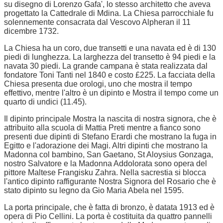
su disegno di Lorenzo Gafa', lo stesso architetto che aveva
progettato la Cattedrale di Mdina. La Chiesa parrocchiale fu
solennemente consacrata dal Vescovo Alpheran il 11
dicembre 1732.
La Chiesa ha un coro, due transetti e una navata ed è di 130
piedi di lunghezza. La larghezza del transetto è 94 piedi e la
navata 30 piedi. La grande campana è stata realizzata dal
fondatore Toni Tanti nel 1840 e costo £225. La facciata della
Chiesa presenta due orologi, uno che mostra il tempo
effettivo, mentre l'altro è un dipinto e Mostra il tempo come un
quarto di undici (11.45).
Il dipinto principale Mostra la nascita di nostra signora, che è
attribuito alla scuola di Mattia Preti mentre a fianco sono
presenti due dipinti di Stefano Erardi che mostrano la fuga in
Egitto e l'adorazione dei Magi. Altri dipinti che mostrano la
Madonna col bambino, San Gaetano, St Aloysius Gonzaga,
nostro Salvatore e la Madonna Addolorata sono opera del
pittore Maltese Frangisku Zahra. Nella sacrestia si blocca
l'antico dipinto raffigurante Nostra Signora del Rosario che è
stato dipinto su legno da Gio Maria Abela nel 1595.
La porta principale, che è fatta di bronzo, è datata 1913 ed è
opera di Pio Cellini. La porta è costituita da quattro pannelli