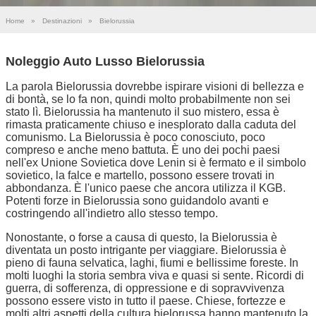
Home
»
Destinazioni
»
Bielorussia
Noleggio Auto Lusso Bielorussia
La parola Bielorussia dovrebbe ispirare visioni di bellezza e
di bontà, se lo fa non, quindi molto probabilmente non sei
stato lì. Bielorussia ha mantenuto il suo mistero, essa è
rimasta praticamente chiuso e inesplorato dalla caduta del
comunismo. La Bielorussia è poco conosciuto, poco
compreso e anche meno battuta. È uno dei pochi paesi
nell'ex Unione Sovietica dove Lenin si è fermato e il simbolo
sovietico, la falce e martello, possono essere trovati in
abbondanza. È l'unico paese che ancora utilizza il KGB.
Potenti forze in Bielorussia sono guidandolo avanti e
costringendo all'indietro allo stesso tempo.
Nonostante, o forse a causa di questo, la Bielorussia è
diventata un posto intrigante per viaggiare. Bielorussia è
pieno di fauna selvatica, laghi, fiumi e bellissime foreste. In
molti luoghi la storia sembra viva e quasi si sente. Ricordi di
guerra, di sofferenza, di oppressione e di sopravvivenza
possono essere visto in tutto il paese. Chiese, fortezze e
molti altri aspetti della cultura bielorussa hanno mantenuto la