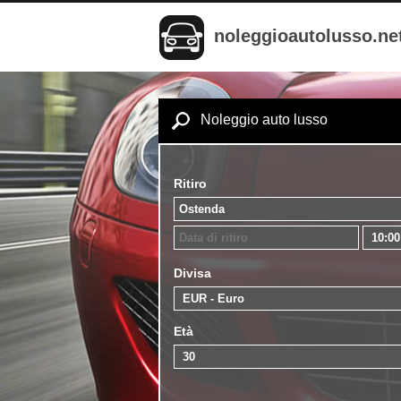
noleggioautolusso.ne
Noleggio auto lusso
Ritiro
Divisa
Età