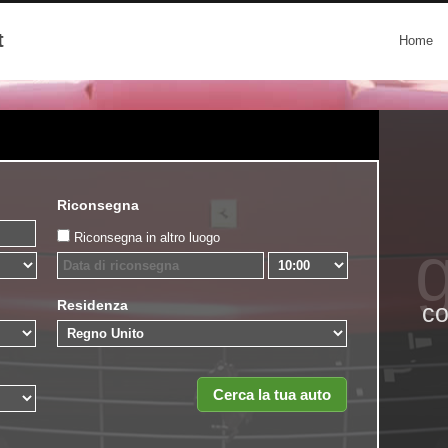
t
Home
Riconsegna
Riconsegna in altro luogo
g
Residenza
co