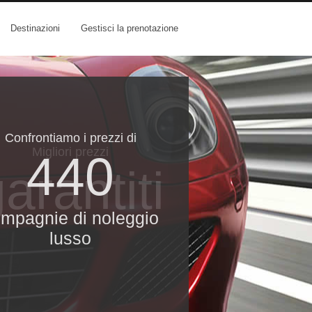
Destinazioni
Gestisci la prenotazione
Confrontiamo i prezzi di
Migliori prezzi
440
arantiti
mpagnie di noleggio
lusso