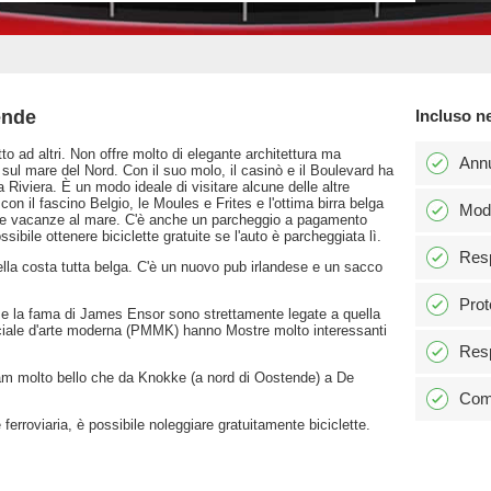
ende
Incluso n
to ad altri. Non offre molto di elegante architettura ma
Ann
 sul mare del Nord. Con il suo molo, il casinò e il Boulevard ha
a Riviera. È un modo ideale di visitare alcune delle altre
con il fascino Belgio, le Moules e Frites e l'ottima birra belga
Modi
stre vacanze al mare. C'è anche un parcheggio a pagamento
ssibile ottenere biciclette gratuite se l'auto è parcheggiata lì.
Resp
della costa tutta belga. C'è un nuovo pub irlandese e un sacco
Prot
 e la fama di James Ensor sono strettamente legate a quella
ciale d'arte moderna (PMMK) hanno Mostre molto interessanti
Resp
 tram molto bello che da Knokke (a nord di Oostende) a De
Comm
 ferroviaria, è possibile noleggiare gratuitamente biciclette.