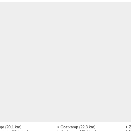
gge
(20,1 km)
Oostkamp
(22,3 km)
Z