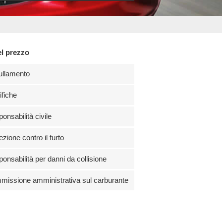
el prezzo
ullamento
fiche
onsabilità civile
ezione contro il furto
onsabilità per danni da collisione
issione amministrativa sul carburante