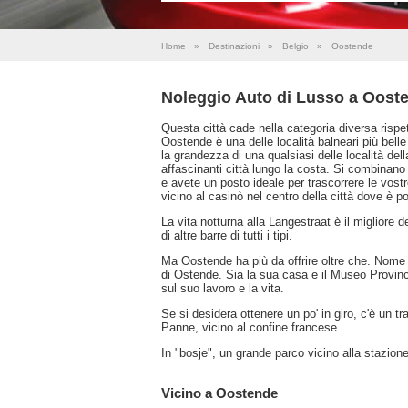
Home
»
Destinazioni
»
Belgio
»
Oostende
Noleggio Auto di Lusso a Oost
Questa città cade nella categoria diversa rispet
Oostende è una delle località balneari più belle
la grandezza di una qualsiasi delle località dell
affascinanti città lungo la costa. Si combinano 
e avete un posto ideale per trascorrere le vo
vicino al casinò nel centro della città dove è po
La vita notturna alla Langestraat è il migliore 
di altre barre di tutti i tipi.
Ma Oostende ha più da offrire oltre che. Nome
di Ostende. Sia la sua casa e il Museo Provin
sul suo lavoro e la vita.
Se si desidera ottenere un po' in giro, c'è un
Panne, vicino al confine francese.
In "bosje", un grande parco vicino alla stazione
Vicino a Oostende