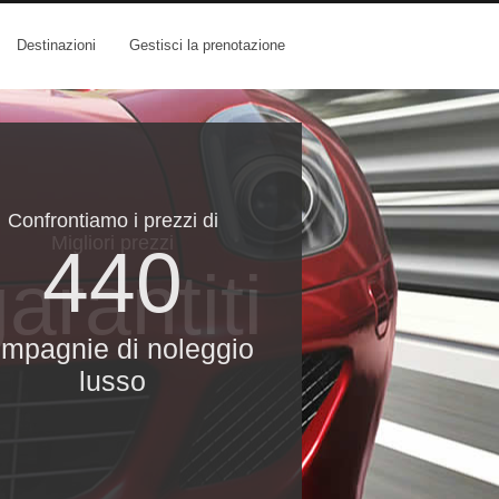
Destinazioni
Gestisci la prenotazione
Confrontiamo i prezzi di
Migliori prezzi
440
arantiti
mpagnie di noleggio
lusso