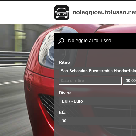
noleggioautolusso.ne
Noleggio auto lusso
Ritiro
Divisa
Età