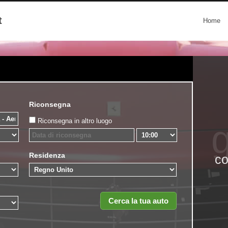
t
Home
Riconsegna
Riconsegna in altro luogo
g
Residenza
co