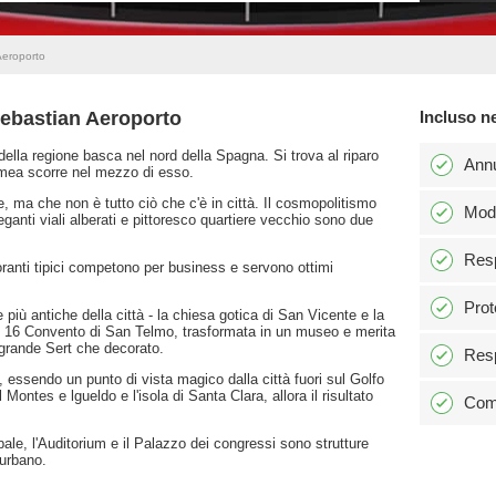
Aeroporto
Sebastian Aeroporto
Incluso n
ella regione basca nel nord della Spagna. Si trova al riparo
Ann
rumea scorre nel mezzo di esso.
, ma che non è tutto ciò che c'è in città. Il cosmopolitismo
Modi
eganti viali alberati e pittoresco quartiere vecchio sono due
Resp
toranti tipici competono per business e servono ottimi
Prot
più antiche della città - la chiesa gotica di San Vicente e la
c 16 Convento di San Telmo, trasformata in un museo e merita
l grande Sert che decorato.
Resp
essendo un punto di vista magico dalla città fuori sul Golfo
Montes e lgueldo e l'isola di Santa Clara, allora il risultato
Comm
pale, l'Auditorium e il Palazzo dei congressi sono strutture
 urbano.