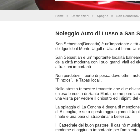
Home
»
Destinazioni
»
Spagna
»
San Sebastian 
Noleggio Auto di Lusso a San 
San Sebastian(Donostia) è un'importante città d
del lgueldo il Monte Urgull e Ulia e il fiume U
San Sebastian è un'importante località balneare
della città moderna con i suoi grandi viali ed el
attrazioni importanti.
Non perdetevi il porto di pesca dove ottimi ris
"Pintxos", le Tapas locali.
Nello stesso trimestre troverete che due chiese 
chiesa barocca di Santa María, come pure la 
una visita per vedere il chiostro ed i dipinti de
La spiaggia di La Concha è degna di menzione, 
di Biscaglia, e se a questo aggiungiamo l'Urgull 
finale è una baia di straordinaria bellezza.
Il Cattedrale del buon pastore, il casinò munici
moderne di aggiunta importante per l'ambiente