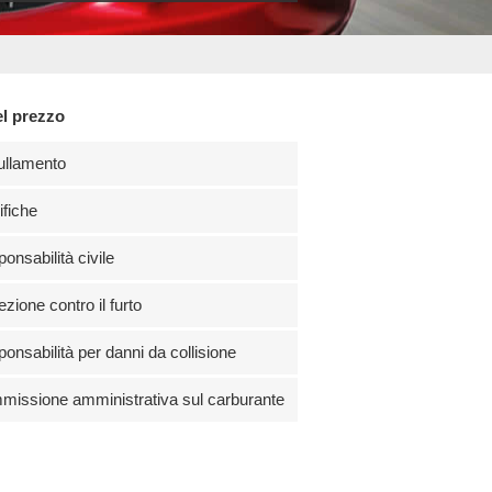
el prezzo
ullamento
fiche
onsabilità civile
ezione contro il furto
onsabilità per danni da collisione
issione amministrativa sul carburante