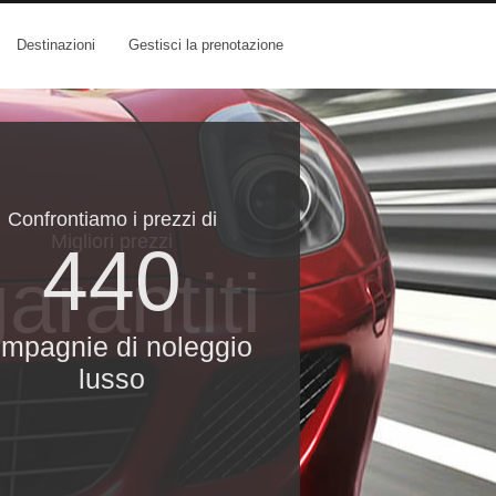
Destinazioni
Gestisci la prenotazione
Confrontiamo i prezzi di
Migliori prezzi
440
arantiti
mpagnie di noleggio
lusso