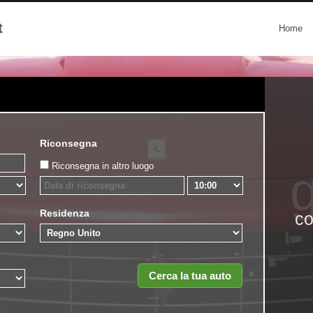
t
Home
Riconsegna
Riconsegna in altro luogo
g
Residenza
co