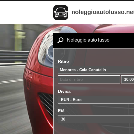
noleggioautolusso.ne
Noleggio auto lusso
Ritiro
Divisa
Età