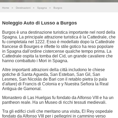
Home
»
Destinazioni
»
Spagna
»
Burgos
Noleggio Auto di Lusso a Burgos
Burgos è una destinazione turistica importante nel nord della
Spagna. La principale attrazione turistica è la Cattedrale, che
fu completata nel 1222. Esso è modellato dopo la Cattedrale
francese di Bourges e riflette lo stile gotico ha reso popolare
in Spagna dall'ordine cistercense qualche tempo prima. La
Cattedrale ospita la tomba del Cid, un grande cavaliere che
hanno combattuto i Mori in Spagna.
Altre importanti attrazioni della città includono le chiese
gotiche di Santa Agueda, San Esteban, San Gil, San
Lesmes, San Nicolás de Bari con il retablo pietra (o pala
d'altare) di Francis di Colonia e y Nuestra Señora la Real
Antigua de Gamonal.
Monastero di Las Huelgas fu fondato da Alfonso VIII e ha un
pantheon reale. Ha un Museo di ricchi tessuti medievali.
Tra gli edifici civili che meritano una visita, El Rey ospedale
fondato da Alfonso VIII per i pellegrini in cammino verso