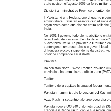
stato ucciso nell'agosto 2006 da forze militari 
Divisioni amministrative Province e territori de
Il Pakistan è una Federazione di quattro provinc
amministrate. Pakistan esercita giurisdizione d
organizzato come due distinte entità politiche
India.
Nel 2001 il governo federale ha abolito le enti
terzo livello del governo. L'entità denominate "D
nuovo terzo livello. Le province e il territorio c
contengono numerose tehsils e governi locali. L
di frontiera piccolo indipendente da distretti v
nordiche comprende sei distretti.
Province:
Balochistan North - West Frontier Province 
provinciale ha amministrato tribale zone (PATA) 
Territori:
Territorio della capitale Islamabad federalmente
Pakistan - amministrato le porzioni del Kashmi
Azad Kashmir settentrionale aree geografia e 
Pakistan copre 803.940 chilometri quadrati (310
Francia e il Regno Unito, con le sue regioni orie