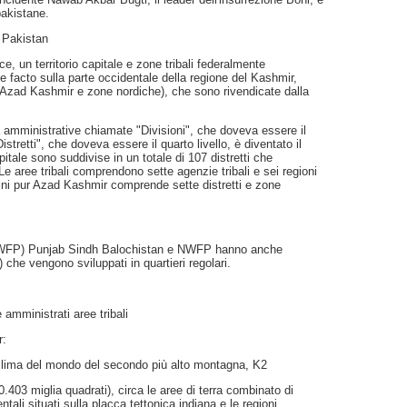
pakistane.
l Pakistan
e, un territorio capitale e zone tribali federalmente
e facto sulla parte occidentale della regione del Kashmir,
 (Azad Kashmir e zone nordiche), che sono rivendicate dalla
tà amministrative chiamate "Divisioni", che doveva essere il
istretti", che doveva essere il quarto livello, è diventato il
apitale sono suddivise in un totale di 107 distretti che
e aree tribali comprendono sette agenzie tribali e sei regioni
icini pur Azad Kashmir comprende sette distretti e zone
(NWFP) Punjab Sindh Balochistan e NWFP hanno anche
che vengono sviluppati in quartieri regolari.
 amministrati aree tribali
r:
clima del mondo del secondo più alto montagna, K2
.403 miglia quadrati), circa le aree di terra combinato di
ntali situati sulla placca tettonica indiana e le regioni