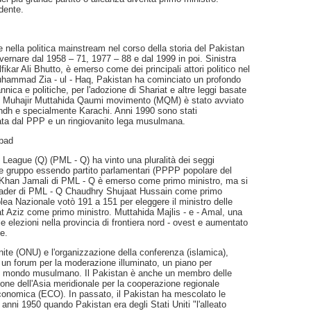
dente.
e nella politica mainstream nel corso della storia del Pakistan
governare dal 1958 – 71, 1977 – 88 e dal 1999 in poi. Sinistra
kar Ali Bhutto, è emerso come dei principali attori politico nel
Muhammad Zia - ul - Haq, Pakistan ha cominciato un profondo
nica e politiche, per l'adozione di Shariat e altre leggi basate
pro - Muhajir Muttahida Qaumi movimento (MQM) è stato avviato
 Sindh e specialmente Karachi. Anni 1990 sono stati
inata dal PPP e un ringiovanito lega musulmana.
abad
 League (Q) (PML - Q) ha vinto una pluralità dei seggi
e gruppo essendo partito parlamentari (PPPP popolare del
ah Khan Jamali di PML - Q è emerso come primo ministro, ma si
 leader di PML - Q Chaudhry Shujaat Hussain come primo
lea Nazionale votò 191 a 151 per eleggere il ministro delle
t Aziz come primo ministro. Muttahida Majlis - e - Amal, una
o le elezioni nella provincia di frontiera nord - ovest e aumentato
e.
nite (ONU) e l'organizzazione della conferenza (islamica),
 un forum per la moderazione illuminato, un piano per
l mondo musulmano. Il Pakistan è anche un membro delle
zione dell'Asia meridionale per la cooperazione regionale
onomica (ECO). In passato, il Pakistan ha mescolato le
mi anni 1950 quando Pakistan era degli Stati Uniti "l'alleato