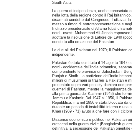
South Asia.
La guerra di indipendenza, anche conosciuta com
nella lotta della regione contro il Raj britannico
disarmati condotto dal Congresso. Tuttavia, la
mezzo a timori di sottorappresentazione e neg
Indirizzo presidenziale di Allama Iqbal chiama
nord - ovest. Muhammad Ali Jinnah espoused l
adottare la risoluzione di Lahore del 1940 (pop
condotto alla creazione del Pakistan.
Le due ali del Pakistan nel 1970; Il Pakistan
indipendente.
Pakistan è stata costituita il 14 agosto 1947 c
nord - occidentale dell'India britannica, separ
comprendente le province di Balochistan, Bengal
Punjab e Sindh. La partizione dell'India britan
milioni di musulmani si trasferì a Pakistan e m
presentato sopra vari princely dichiara compres
guerrieri di Pashtun, mentre la maggioranza de
alla prima guerra del Kashmir (1948) che termin
Jammu e Kashmir. Dal 1947 al 1956, il Pakist
Repubblica, ma nel 1956 è stata bloccata da un
durante un periodo di instabilità interna e una
Khan (1969 - 71) avuto a che fare con il ciclo
Dissenso economico e politico nel Pakistan orien
crescenti nella guerra civile (Bangladesh guerr
definitiva la secessione del Pakistan oriental