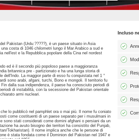
Incluso n
 del Pakistan (Urdu:?????), è un paese situato in Asia
Ann
 una costa di 1046 chilometri lungo il Mar Arabico a sud e
dia nell'est e la Repubblica popolare della Cina nel nordest
Modi
ondo ed è il secondo più popoloso paese a maggioranza
ndia britannica pre - partizionato e ha una lunga storia di
Resp
alle dell'Indo. La maggior parte di esso fu conquistata nel 1 °
ardi sono arabi, afgani, turchi, Bono e mongoli. Il territorio fu
. Fin dalla sua indipendenza, il paese ha conosciuto periodi di
Prot
periodi di instabilità, con la secessione del Pakistan orientale
chiarato armi nucleari.
Resp
he lo pubblicò nel pamphlet ora o mai più. Il nome fu coniato
Comm
oposti come costituenti di un paese separato per i musulmani in
nte sono stati considerati come domini afghani o persiani da un
itazione ha avuto bisogno dei territori ha consistito del Punjab,
tan/Tokharistan). Il nome implica anche che le persone di
zione è stata fondata come il Dominion del Pakistan nel 1947 e