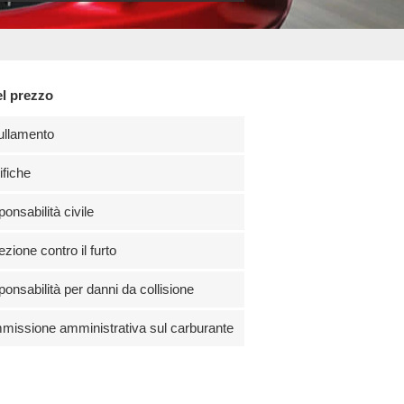
el prezzo
ullamento
fiche
onsabilità civile
ezione contro il furto
onsabilità per danni da collisione
issione amministrativa sul carburante