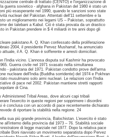
nizzazione centrale di trattato (CENTO) e l'organizzazione di
 la guerra sovietico - afghana in Pakistan del 1980 è stato un
azioni più esasperante nel 1990, quando le sanzioni sono state
tività nucleari del Pakistan. Attentati dell'11 settembre e la
isto un miglioramento nei legami US – Pakistan, soprattutto
gime dei talebani a Kabul. Ciò è stata provata da un drastico
o in Pakistan prendere in $ 4 miliardi in tre anni dopo gli
leare pakistano A. Q. Khan confessato della proliferazione
febbraio 2004, il presidente Pervez Musharraf, ha annunciato
attuale, il A. Q. Khan è sofferente e arresti domiciliari.
on l'India vicino. L'annosa disputa sul Kashmir ha provocato
l 1965. Guerra civile nel 1971 svasato nella simultanea
ndo - pakistana del 1971. Pakistan condotto prove dell'arma
ione nucleare dell'India (Buddha sorridente) del 1974 e Pokhran
stato musulmano solo armi nucleari. Le relazioni con l'India
ziative di pace nel 2002. Pakistan mantiene stretti rapporti
popolare di Cina.
y Administered Tribal Areas, dove alcuni capi tribali
are l'esercito in queste regioni per sopprimere i disordini
tan si è conclusa con un accordo di pace recentemente dichiarato
revede di riportare la stabilità nella regione. 24
 nella sua più grande provincia, Balochistan. L'esercito è stato
e all'interno della provincia dal 1973 – 76. Stabilità sociale
istratore di legge marziale nel 1977. Dopo la relativa pace
der tribale Boni riavviato un movimento separatista dopo Pervez
cidente Nawab Akbar Bugti, il leader dell'insurrezione Boni, è