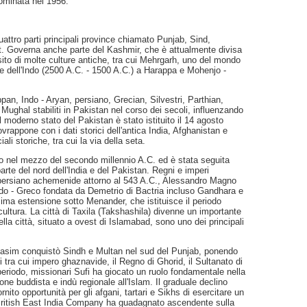
nominata nel 1956.
attro parti principali province chiamato Punjab, Sind,
est. Governa anche parte del Kashmir, che è attualmente divisa
 sito di molte culture antiche, tra cui Mehrgarh, uno del mondo
valle dell'Indo (2500 A.C. - 1500 A.C.) a Harappa e Mohenjo -
pan, Indo - Aryan, persiano, Grecian, Silvestri, Parthian,
Mughal stabiliti in Pakistan nel corso dei secoli, influenzando
l moderno stato del Pakistan è stato istituito il 14 agosto
rappone con i dati storici dell'antica India, Afghanistan e
li storiche, tra cui la via della seta.
ato nel mezzo del secondo millennio A.C. ed è stata seguita
arte del nord dell'India e del Pakistan. Regni e imperi
 persiano achemenide attorno al 543 A.C., Alessandro Magno
ndo - Greco fondata da Demetrio di Bactria incluso Gandhara e
ima estensione sotto Menander, che istituisce il periodo
ltura. La città di Taxila (Takshashila) divenne un importante
della città, situato a ovest di Islamabad, sono uno dei principali
asim conquistò Sindh e Multan nel sud del Punjab, ponendo
 tra cui impero ghaznavide, il Regno di Ghorid, il Sultanato di
periodo, missionari Sufi ha giocato un ruolo fondamentale nella
e buddista e indù regionale all'Islam. Il graduale declino
nito opportunità per gli afgani, tartari e Sikhs di esercitare un
a British East India Company ha guadagnato ascendente sulla