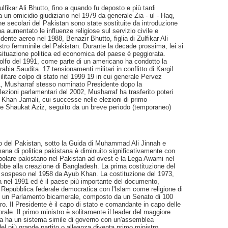
lfikar Ali Bhutto, fino a quando fu deposto e più tardi
n omicidio giudiziario nel 1979 da generale Zia - ul - Haq,
che secolari del Pakistan sono state sostituite da introduzione
a aumentato le influenze religiose sul servizio civile e
dente aereo nel 1988, Benazir Bhutto, figlia di Zulfikar Ali
stro femminile del Pakistan. Durante la decade prossima, lei si
situazione politica ed economica del paese è peggiorata.
Golfo del 1991, come parte di un americano ha condotto la
abia Saudita. 17 tensionamenti militari in conflitto di Kargil
ilitare colpo di stato nel 1999 19 in cui generale Pervez
1, Musharraf stesso nominato Presidente dopo la
lezioni parlamentari del 2002, Musharraf ha trasferito poteri
h Khan Jamali, cui successe nelle elezioni di primo -
ale Shaukat Aziz, seguito da un breve periodo (temporaneo)
o del Pakistan, sotto la Guida di Muhammad Ali Jinnah e
ana di politica pakistana è diminuito significativamente con
to popolare pakistano nel Pakistan ad ovest e la Lega Awami nel
rebbe alla creazione di Bangladesh. La prima costituzione del
o sospeso nel 1958 da Ayub Khan. La costituzione del 1973,
ita nel 1991 ed è il paese più importante del documento,
a Repubblica federale democratica con l'Islam come religione di
e un Parlamento bicamerale, composto da un Senato di 100
 Il Presidente è il capo di stato e comandante in capo delle
orale. Il primo ministro è solitamente il leader del maggiore
cia ha un sistema simile di governo con un'assemblea
 del più grande partito o alleanza diventa primo ministro.