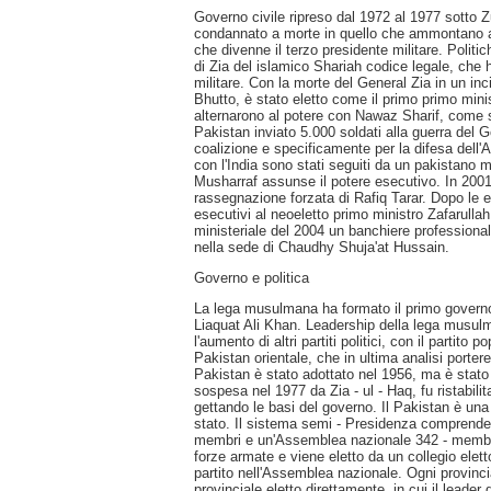
Governo civile ripreso dal 1972 al 1977 sotto Zu
condannato a morte in quello che ammontano a u
che divenne il terzo presidente militare. Politi
di Zia del islamico Shariah codice legale, che h
militare. Con la morte del General Zia in un inci
Bhutto, è stato eletto come il primo primo mini
alternarono al potere con Nawaz Sharif, come 
Pakistan inviato 5.000 soldati alla guerra del 
coalizione e specificamente per la difesa dell'Ar
con l'India sono stati seguiti da un pakistano m
Musharraf assunse il potere esecutivo. In 200
rassegnazione forzata di Rafiq Tarar. Dopo le e
esecutivi al neoeletto primo ministro Zafarulla
ministeriale del 2004 un banchiere profession
nella sede di Chaudhy Shuja'at Hussain.
Governo e politica
La lega musulmana ha formato il primo govern
Liaquat Ali Khan. Leadership della lega musulm
l'aumento di altri partiti politici, con il parti
Pakistan orientale, che in ultima analisi porte
Pakistan è stato adottato nel 1956, ma è stat
sospesa nel 1977 da Zia - ul - Haq, fu ristabil
gettando le basi del governo. Il Pakistan è un
stato. Il sistema semi - Presidenza comprend
membri e un'Assemblea nazionale 342 - membro.
forze armate e viene eletto da un collegio elett
partito nell'Assemblea nazionale. Ogni provin
provinciale eletto direttamente, in cui il leader