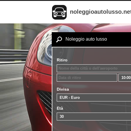
noleggioautolusso.ne
Noleggio auto lusso
Ritiro
Divisa
Età