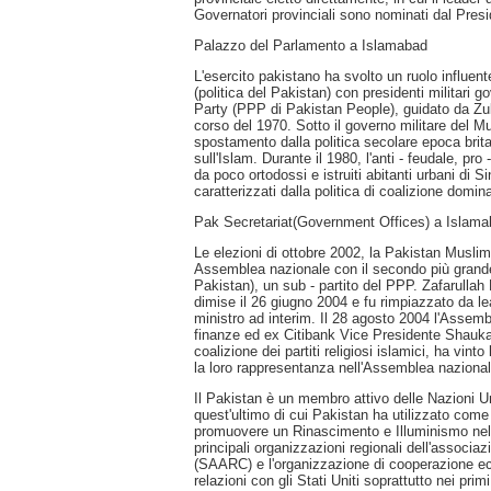
Governatori provinciali sono nominati dal Presi
Palazzo del Parlamento a Islamabad
L'esercito pakistano ha svolto un ruolo influent
(politica del Pakistan) con presidenti militari 
Party (PPP di Pakistan People), guidato da Zulfi
corso del 1970. Sotto il governo militare del 
spostamento dalla politica secolare epoca britan
sull'Islam. Durante il 1980, l'anti - feudale, 
da poco ortodossi e istruiti abitanti urbani di
caratterizzati dalla politica di coalizione dom
Pak Secretariat(Government Offices) a Islam
Le elezioni di ottobre 2002, la Pakistan Muslim
Assemblea nazionale con il secondo più grand
Pakistan), un sub - partito del PPP. Zafarull
dimise il 26 giugno 2004 e fu rimpiazzato da
ministro ad interim. Il 28 agosto 2004 l'Assemb
finanze ed ex Citibank Vice Presidente Shauka
coalizione dei partiti religiosi islamici, ha vint
la loro rappresentanza nell'Assemblea nazional
Il Pakistan è un membro attivo delle Nazioni U
quest'ultimo di cui Pakistan ha utilizzato come
promuovere un Rinascimento e Illuminismo ne
principali organizzazioni regionali dell'associa
(SAARC) e l'organizzazione di cooperazione ec
relazioni con gli Stati Uniti soprattutto nei pri