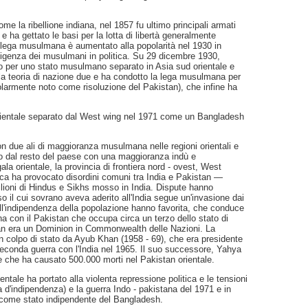
e la ribellione indiana, nel 1857 fu ultimo principali armati
, e ha gettato le basi per la lotta di libertà generalmente
 lega musulmana è aumentato alla popolarità nel 1930 in
ligenza dei musulmani in politica. Su 29 dicembre 1930,
to per uno stato musulmano separato in Asia sud orientale e
a teoria di nazione due e ha condotto la lega musulmana per
olarmente noto come risoluzione del Pakistan), che infine ha
 orientale separato dal West wing nel 1971 come un Bangladesh
on due ali di maggioranza musulmana nelle regioni orientali e
ato dal resto del paese con una maggioranza indù e
a orientale, la provincia di frontiera nord - ovest, West
nica ha provocato disordini comuni tra India e Pakistan —
ilioni di Hindus e Sikhs mosso in India. Dispute hanno
o il cui sovrano aveva aderito all'India segue un'invasione dai
ll'indipendenza della popolazione hanno favorita, che conduce
a con il Pakistan che occupa circa un terzo dello stato di
an era un Dominion in Commonwealth delle Nazioni. La
 colpo di stato da Ayub Khan (1958 - 69), che era presidente
 seconda guerra con l'India nel 1965. Il suo successore, Yahya
ne che ha causato 500.000 morti nel Pakistan orientale.
tale ha portato alla violenta repressione politica e le tensioni
a d'indipendenza) e la guerra Indo - pakistana del 1971 e in
e come stato indipendente del Bangladesh.