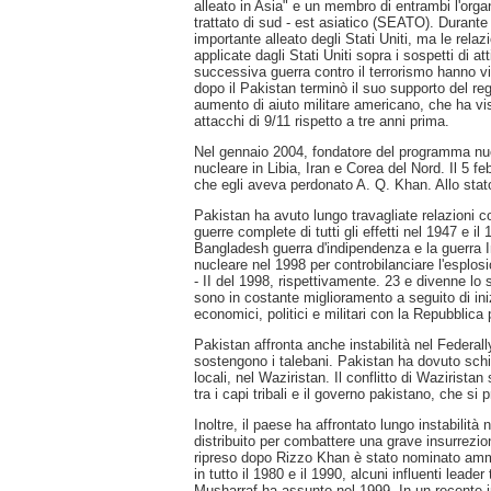
alleato in Asia" e un membro di entrambi l'orga
trattato di sud - est asiatico (SEATO). Durante
importante alleato degli Stati Uniti, ma le rel
applicate dagli Stati Uniti sopra i sospetti di at
successiva guerra contro il terrorismo hanno v
dopo il Pakistan terminò il suo supporto del re
aumento di aiuto militare americano, che ha vist
attacchi di 9/11 rispetto a tre anni prima.
Nel gennaio 2004, fondatore del programma nuc
nucleare in Libia, Iran e Corea del Nord. Il 5 
che egli aveva perdonato A. Q. Khan. Allo stato 
Pakistan ha avuto lungo travagliate relazioni c
guerre complete di tutti gli effetti nel 1947 e i
Bangladesh guerra d'indipendenza e la guerra I
nucleare nel 1998 per controbilanciare l'esplos
- II del 1998, rispettivamente. 23 e divenne lo 
sono in costante miglioramento a seguito di ini
economici, politici e militari con la Repubblica 
Pakistan affronta anche instabilità nel Federall
sostengono i talebani. Pakistan ha dovuto schier
locali, nel Waziristan. Il conflitto di Waziris
tra i capi tribali e il governo pakistano, che si p
Inoltre, il paese ha affrontato lungo instabilità
distribuito per combattere una grave insurrezion
ripreso dopo Rizzo Khan è stato nominato ammin
in tutto il 1980 e il 1990, alcuni influenti lea
Musharraf ha assunto nel 1999. In un recente in