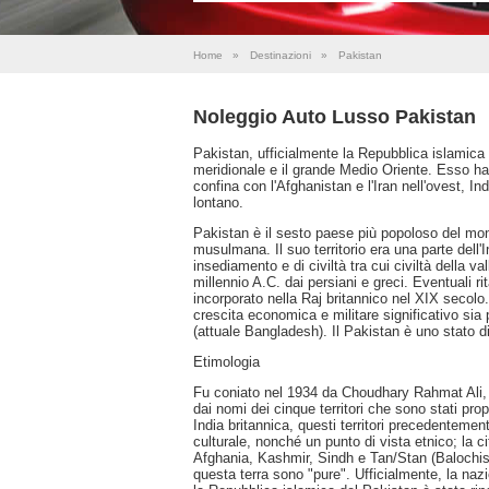
Home
»
Destinazioni
»
Pakistan
Noleggio Auto Lusso Pakistan
Pakistan, ufficialmente la Repubblica islamica
meridionale e il grande Medio Oriente. Esso ha
confina con l'Afghanistan e l'Iran nell'ovest, In
lontano.
Pakistan è il sesto paese più popoloso del m
musulmana. Il suo territorio era una parte dell'I
insediamento e di civiltà tra cui civiltà della v
millennio A.C. dai persiani e greci. Eventuali rit
incorporato nella Raj britannico nel XIX secolo
crescita economica e militare significativo sia 
(attuale Bangladesh). Il Pakistan è uno stato di
Etimologia
Fu coniato nel 1934 da Choudhary Rahmat Ali, c
dai nomi dei cinque territori che sono stati pr
India britannica, questi territori precedenteme
culturale, nonché un punto di vista etnico; la c
Afghania, Kashmir, Sindh e Tan/Stan (Balochis
questa terra sono "pure". Ufficialmente, la na