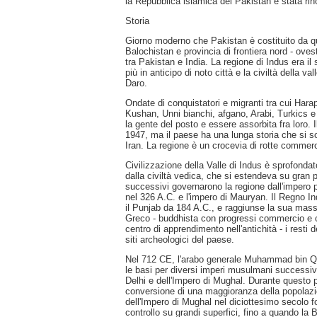
la Repubblica islamica del Pakistan è stata ri
Storia
Giorno moderno che Pakistan è costituito da qu
Balochistan e provincia di frontiera nord - ov
tra Pakistan e India. La regione di Indus era il
più in anticipo di noto città e la civiltà della 
Daro.
Ondate di conquistatori e migranti tra cui Harap
Kushan, Unni bianchi, afgano, Arabi, Turkics e 
la gente del posto e essere assorbita fra loro. I
1947, ma il paese ha una lunga storia che si sov
Iran. La regione è un crocevia di rotte commercia
Civilizzazione della Valle di Indus è sprofond
dalla civiltà vedica, che si estendeva su gran p
successivi governarono la regione dall'impero
nel 326 A.C. e l'impero di Mauryan. Il Regno I
il Punjab da 184 A.C., e raggiunse la sua mass
Greco - buddhista con progressi commercio e cu
centro di apprendimento nell'antichità - i resti 
siti archeologici del paese.
Nel 712 CE, l'arabo generale Muhammad bin Q
le basi per diversi imperi musulmani successivi
Delhi e dell'Impero di Mughal. Durante questo 
conversione di una maggioranza della popolazion
dell'Impero di Mughal nel diciottesimo secolo for
controllo su grandi superfici, fino a quando l