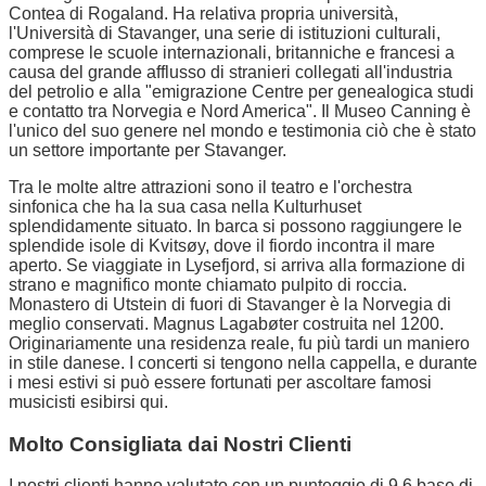
Contea di Rogaland. Ha relativa propria università,
l'Università di Stavanger, una serie di istituzioni culturali,
comprese le scuole internazionali, britanniche e francesi a
causa del grande afflusso di stranieri collegati all'industria
del petrolio e alla "emigrazione Centre per genealogica studi
e contatto tra Norvegia e Nord America". Il Museo Canning è
l'unico del suo genere nel mondo e testimonia ciò che è stato
un settore importante per Stavanger.
Tra le molte altre attrazioni sono il teatro e l'orchestra
sinfonica che ha la sua casa nella Kulturhuset
splendidamente situato. In barca si possono raggiungere le
splendide isole di Kvitsøy, dove il fiordo incontra il mare
aperto. Se viaggiate in Lysefjord, si arriva alla formazione di
strano e magnifico monte chiamato pulpito di roccia.
Monastero di Utstein di fuori di Stavanger è la Norvegia di
meglio conservati. Magnus Lagabøter costruita nel 1200.
Originariamente una residenza reale, fu più tardi un maniero
in stile danese. I concerti si tengono nella cappella, e durante
i mesi estivi si può essere fortunati per ascoltare famosi
musicisti esibirsi qui.
Molto Consigliata dai Nostri Clienti
I nostri clienti hanno valutato con un punteggio di 9,6 base di