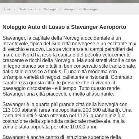
Home
»
Destinazioni
»
Norvegia
»
Aeroporto di Stavanger
Noleggio Auto di Lusso a Stavanger Aeroporto
Stavanger, la capitale della Norvegia occidentale è un
incantevole, tipica del Sud città norvegese e un eccitante mix
di vecchio e nuovo. La sua vicinanza ai campi petroliferi del
mare del Nord ha reso la capitale del petrolio velocemente
crescente e ricchi della Norvegia. Ma suoi stretti vicoli e case
in legno bianco sono tutti in ben conservato stile tradizionale,
dallo stile classico a funkis. È una città moderna con
un'ampia varietà di negozi, caffetterie e ristoranti. Contrasto
caratterizza questa città, le persone che ci vivono, il
paesaggio circostante - e il tempo. Tutto questo rende
Stavanger una città piacevole e molto affascinante.
Stavanger è la quarta più grande città della Norvegia con
113 000 abitanti (area metropolitana 200 500 abitanti). Una
carta dei diritti è stata ottenuta nel 1125, quando iniziò la
costruzione della splendida cattedrale medievale, ma la
zona è stata popolata per oltre 10.000 anni.
Stavanger è anche centro di istruzione superiore della