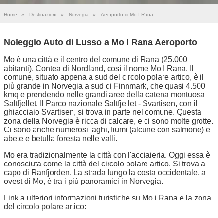
Home
»
Destinazioni
»
Norvegia
»
Aeroporto di Mo I Rana
Noleggio Auto di Lusso a Mo I Rana Aeroporto
Mo è una città e il centro del comune di Rana (25.000
abitanti), Contea di Nordland, così il nome Mo I Rana. Il
comune, situato appena a sud del circolo polare artico, è il
più grande in Norvegia a sud di Finnmark, che quasi 4.500
kmq e prendendo nelle grandi aree della catena montuosa
Saltfjellet. Il Parco nazionale Saltfjellet - Svartisen, con il
ghiacciaio Svartisen, si trova in parte nel comune. Questa
zona della Norvegia è ricca di calcare, e ci sono molte grotte.
Ci sono anche numerosi laghi, fiumi (alcune con salmone) e
abete e betulla foresta nelle valli.
Mo era tradizionalmente la città con l'acciaieria. Oggi essa è
conosciuta come la città del circolo polare artico. Si trova a
capo di Ranfjorden. La strada lungo la costa occidentale, a
ovest di Mo, è tra i più panoramici in Norvegia.
Link a ulteriori informazioni turistiche su Mo i Rana e la zona
del circolo polare artico: