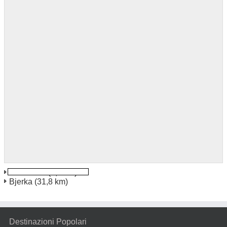
Mo I Rana
(7,6 km)
Bjerka
(31,8 km)
Destinazioni Popolari