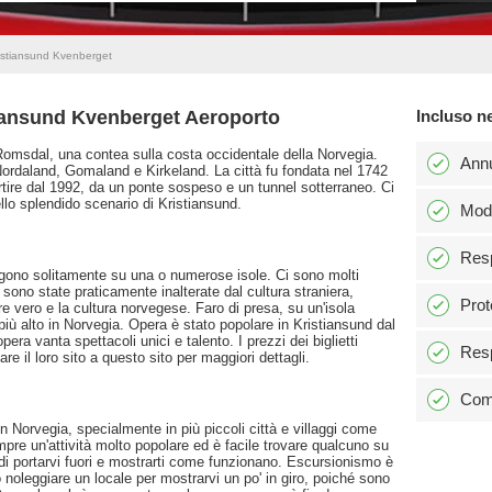
ristiansund Kvenberget
tiansund Kvenberget Aeroporto
Incluso n
Romsdal, una contea sulla costa occidentale della Norvegia.
Ann
 Nordaland, Gomaland e Kirkeland. La città fu fondata nel 1742
partire dal 1992, da un ponte sospeso e un tunnel sotterraneo. Ci
lo splendido scenario di Kristiansund.
Modi
Resp
vengono solitamente su una o numerose isole. Ci sono molti
e sono state praticamente inalterate dal cultura straniera,
Prot
e vero e la cultura norvegese. Faro di presa, su un'isola
più alto in Norvegia. Opera è stato popolare in Kristiansund dal
ra vanta spettacoli unici e talento. I prezzi dei biglietti
Resp
re il loro sito a questo sito per maggiori dettagli.
Comm
n Norvegia, specialmente in più piccoli città e villaggi come
mpre un'attività molto popolare ed è facile trovare qualcuno su
 di portarvi fuori e mostrarti come funzionano. Escursionismo è
 noleggiare un locale per mostrarvi un po' in giro, poiché sono