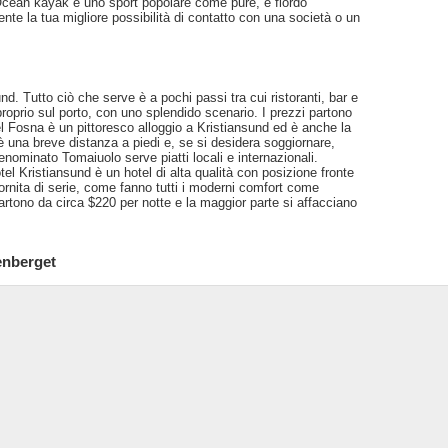
 Ocean kayak è uno sport popolare come pure, è fiordo
nte la tua migliore possibilità di contatto con una società o un
und. Tutto ciò che serve è a pochi passi tra cui ristoranti, bar e
 proprio sul porto, con uno splendido scenario. I prezzi partono
l Fosna è un pittoresco alloggio a Kristiansund ed è anche la
 è una breve distanza a piedi e, se si desidera soggiornare,
denominato Tomaiuolo serve piatti locali e internazionali.
l Kristiansund è un hotel di alta qualità con posizione fronte
ornita di serie, come fanno tutti i moderni comfort come
rtono da circa $220 per notte e la maggior parte si affacciano
enberget