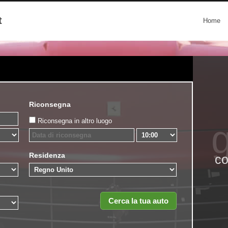
t
Home
Riconsegna
Riconsegna in altro luogo
g
Residenza
co