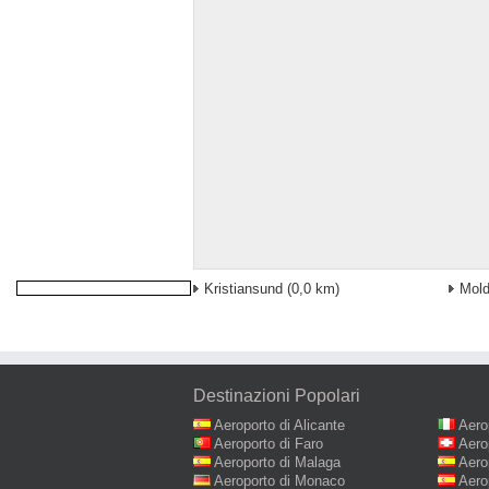
Kristiansund
(0,0 km)
Mold
Destinazioni Popolari
Aeroporto di Alicante
Aero
Aeroporto di Faro
Aero
Aeroporto di Malaga
Aero
Aeroporto di Monaco
Aero