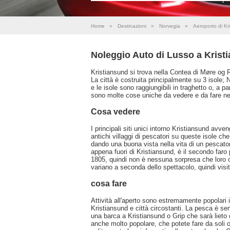
Home
»
Destinazioni
»
Norvegia
»
Aeroporto di K
Noleggio Auto di Lusso a Kris
Kristiansund si trova nella Contea di Møre og 
La città è costruita principalmente su 3 isole;
e le isole sono raggiungibili in traghetto o, a 
sono molte cose uniche da vedere e da fare nel
Cosa vedere
I principali siti unici intorno Kristiansund av
antichi villaggi di pescatori su queste isole ch
dando una buona vista nella vita di un pescator
appena fuori di Kristiansund, è il secondo faro 
1805, quindi non è nessuna sorpresa che loro ope
variano a seconda dello spettacolo, quindi visita
cosa fare
Attività all'aperto sono estremamente popolari i
Kristiansund e città circostanti. La pesca è se
una barca a Kristiansund o Grip che sarà lieto
anche molto popolare, che potete fare da soli o