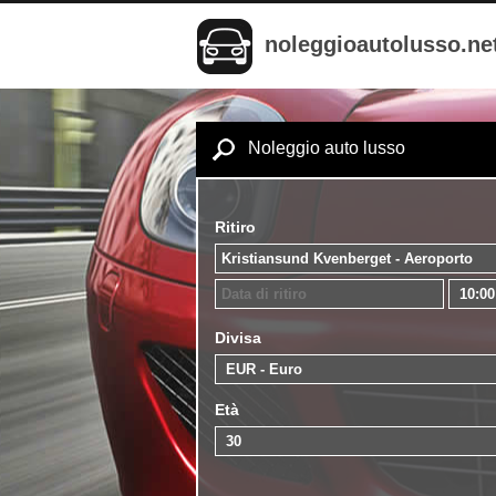
noleggioautolusso.ne
Noleggio auto lusso
Ritiro
Divisa
Età