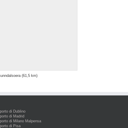
unndalsoera
(61,5 km)
porto di Dublino
porto di Madrid
porto di Milano Malpensa
porto di Pisa