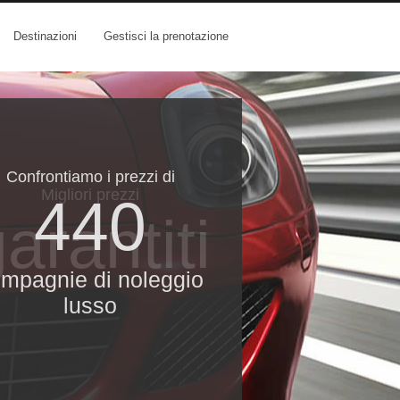
Destinazioni
Gestisci la prenotazione
Confrontiamo i prezzi di
Migliori prezzi
440
arantiti
mpagnie di noleggio
lusso