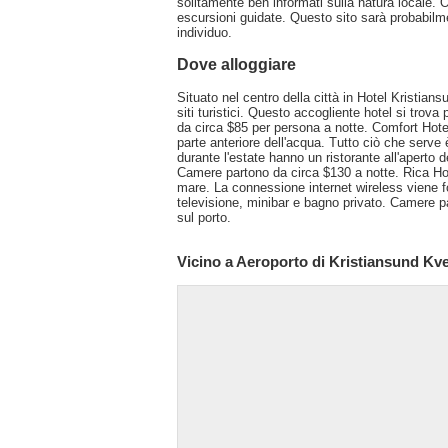
solitamente ben informati sulla natura locale.
escursioni guidate. Questo sito sarà probabilme
individuo.
Dove alloggiare
Situato nel centro della città in Hotel Kristians
siti turistici. Questo accogliente hotel si trova
da circa $85 per persona a notte. Comfort Hote
parte anteriore dell'acqua. Tutto ciò che serve
durante l'estate hanno un ristorante all'aperto 
Camere partono da circa $130 a notte. Rica Hote
mare. La connessione internet wireless viene f
televisione, minibar e bagno privato. Camere pa
sul porto.
Vicino a Aeroporto di Kristiansund Kv