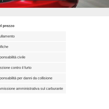
el prezzo
ullamento
fiche
onsabilità civile
ezione contro il furto
onsabilità per danni da collisione
issione amministrativa sul carburante