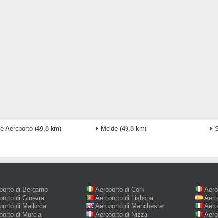
e Aeroporto
(49,8 km)
Molde
(49,8 km)
S
porto di Bergamo
Aeroporto di Cork
Aero
porto di Ginevra
Aeroporto di Lisbona
Aero
porto di Mallorca
Aeroporto di Manchester
Aero
porto di Murcia
Aeroporto di Nizza
Aero