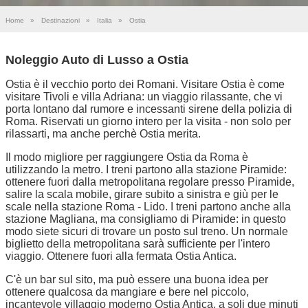
Home
»
Destinazioni
»
Italia
»
Ostia
Noleggio Auto di Lusso a Ostia
Ostia è il vecchio porto dei Romani. Visitare Ostia è come
visitare Tivoli e villa Adriana: un viaggio rilassante, che vi
porta lontano dal rumore e incessanti sirene della polizia di
Roma. Riservati un giorno intero per la visita - non solo per
rilassarti, ma anche perchè Ostia merita.
Il modo migliore per raggiungere Ostia da Roma è
utilizzando la metro. I treni partono alla stazione Piramide:
ottenere fuori dalla metropolitana regolare presso Piramide,
salire la scala mobile, girare subito a sinistra e giù per le
scale nella stazione Roma - Lido. I treni partono anche alla
stazione Magliana, ma consigliamo di Piramide: in questo
modo siete sicuri di trovare un posto sul treno. Un normale
biglietto della metropolitana sarà sufficiente per l'intero
viaggio. Ottenere fuori alla fermata Ostia Antica.
C'è un bar sul sito, ma può essere una buona idea per
ottenere qualcosa da mangiare e bere nel piccolo,
incantevole villaggio moderno Ostia Antica, a soli due minuti