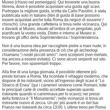
Museo (chiuso nel pomeriggio). Qui troverete una buona
libreria, dove è possibile acquistare una guida agli scavi.
Purtroppo la migliore guida, scritta da Carlo Pavolini, è stata
pubblicata solo in italiano (libri di guida di base possono
essere acquistati anche tutta Roma da negozi di souvenir /
chioschi). Una grande caffetteria si trova nelle vicinanza. Qui
o davanti al Museo, situato all'ombra di un pergolato, può
pianificare la vostra visita. Dietro e intorno al Museo si
trovano gli uffici della Soprintendenza / Soprintendenza.
Non è una buona idea per raccogliere pietre a mani nude, in
considerazione della presenza di ciò che gli archeologi
chiamano "i nostri piccoli amici": nero scorpioni (non mortale,
ma ancora a essere evitato). Ci sono alcuni serpenti sul sito.
Per favore, non spaventarli troppo.
Alla fine di una lunga giornata, è possibile ottenere più
presto tornare a Roma. Ma ricordate il villaggio moderno, che
dispone di tre ristoranti: vicino all'ingresso degli scavi è "Lo
Sbarco di Enea" (qui i camerieri vestono come Romani, tutte
le principali carte di credito accettate superato questo
ristorante quando si camminava per lo scavo); nei pressi
della fortezza è "Il Monumento"; nelle vicinanze si trova un
ristorante nuovo di zecca. Un po' più avanti è un bel bar.
Pranzo nei ristoranti da circa 13:00. L'ultimo treno per Roma