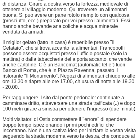
di distanza. Girare a destra verso la fortezza medievale di
ottenere al villaggio moderno. Qui troverete un alimentari
buona. Si può avere un pane rotolo riempito con qualcosa
(prosciutto, ecc.) preparato per voi presso l'alimentari. Essi
hanno anche bevande analcoliche e acqua minerale
venduta da armadi.
Il miglior gelato (fatto in casa) è reperibile presso "Il
Gelataio", che si trova accanto la alimentari. Francobolli
possono essere acquistati presso l'ufficio postale (solo la
mattina) o dalla tabaccheria della porta accanto, che vende
anche cartoline. C'è un Bancomat (automatic teller) fuori
Banco di Roma, che è in Piazza Ravenna, passato il
ristorante "Il Monumento". Negozi di alimentari chiudono alle
ore 13.30 e riapre alle ore 17.00, chiusura di notte alle 19.30
- 20.00.
Per raggiungere il sito dal ponte pedonale: continuate a
camminare dritto, attraversare una strada trafficata (..) e dopo
100 metri girare a sinistra per ottenere l'ingresso (due minuti).
Molti visitatori di Ostia commettere il "errore" di spendere
troppo tempo ispezionando i primi pochi edifici che
incontrano. Non è una cattiva idea per iniziare la vostra visita
seguendo la strada moderna verso la destra, che conduce al