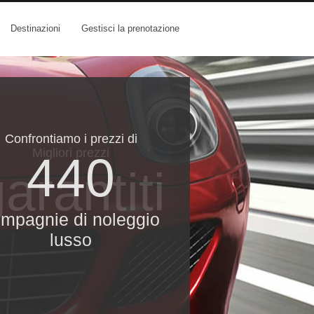
Destinazioni
Gestisci la prenotazione
Confrontiamo i prezzi di
Migliori prezzi
440
arantiti
mpagnie di noleggio
lusso