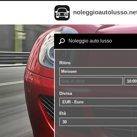
noleggioautolusso.ne
Noleggio auto lusso
Ritiro
Divisa
Età