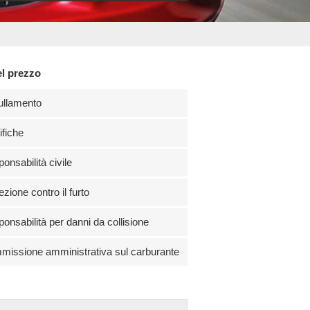
el prezzo
ullamento
fiche
onsabilità civile
ezione contro il furto
onsabilità per danni da collisione
issione amministrativa sul carburante