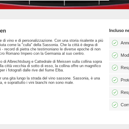
sen
Incluso n
i vino e di personalizzazione. Con una storia risalente a più
Ann
uta come la "culla" della Sassonia. Che la città è degna di
i - record di pietra che testimoniano le diverse epoche di non
acro Romano Impero con la Germania al suo centro.
Modi
ello di Albrechtsburg e Cattedrale di Meissen sulla collina sopra
lla città vecchia di sotto di esso, la collina offre un magnifico
Resp
r i fotografi dalle rive del fiume Elba.
 una gita lungo la strada del vino sassone. Sassonia, è una
Prot
pa, e soprattutto i vini bianchi non sono male.
Resp
Comm