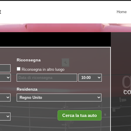
t
Home
Riconsegna
Riconsegna in altro luogo
g
Residenza
co