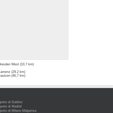
resden West
(10,7 km)
Kamenz
(29,2 km)
autzen
(46,7 km)
porto di Dublino
porto di Madrid
porto di Milano Malpensa