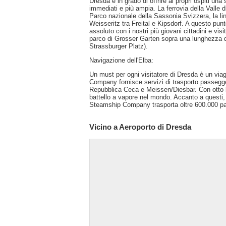
Dresda è in grado di offrire ai propri ospiti una s
immediati e più ampia. La ferrovia della Valle
Parco nazionale della Sassonia Svizzera, la lin
Weisseritz tra Freital e Kipsdorf. A questo pun
assoluto con i nostri più giovani cittadini e visi
parco di Grosser Garten sopra una lunghezza di 
Strassburger Platz).
Navigazione dell'Elba:
Un must per ogni visitatore di Dresda è un viag
Company fornisce servizi di trasporto passegge
Repubblica Ceca e Meissen/Diesbar. Con otto batt
battello a vapore nel mondo. Accanto a questi
Steamship Company trasporta oltre 600.000 pa
Vicino a Aeroporto di Dresda