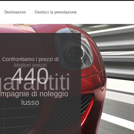
Destinazioni
Gestisci la prenotazione
Confrontiamo i prezzi di
Migliori prezzi
440
arantiti
mpagnie di noleggio
lusso