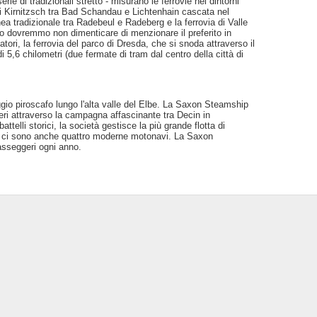
erie di tradizionali stretto - misurano le ferrovie nei dintorni
 di Kirnitzsch tra Bad Schandau e Lichtenhain cascata nel
ea tradizionale tra Radebeul e Radeberg e la ferrovia di Valle
to dovremmo non dimenticare di menzionare il preferito in
tatori, la ferrovia del parco di Dresda, che si snoda attraverso il
5,6 chilometri (due fermate di tram dal centro della città di
gio piroscafo lungo l'alta valle del Elbe. La Saxon Steamship
ri attraverso la campagna affascinante tra Decin in
elli storici, la società gestisce la più grande flotta di
, ci sono anche quattro moderne motonavi. La Saxon
sseggeri ogni anno.