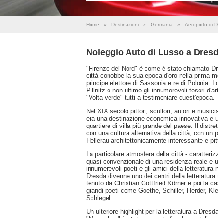
Home
»
Destinazioni
»
Germania
»
Aeroporto di 
Noleggio Auto di Lusso a Dres
"Firenze del Nord" è come è stato chiamato Dre
città conobbe la sua epoca d'oro nella prima met
principe elettore di Sassonia e re di Polonia. L
Pillnitz e non ultimo gli innumerevoli tesori d'
"Volta verde" tutti a testimoniare quest'epoca.
Nel XIX secolo pittori, scultori, autori e musici
era una destinazione economica innovativa e una
quartiere di villa più grande del paese. Il distr
con una cultura alternativa della città, con un 
Hellerau architettonicamente interessante e pi
La particolare atmosfera della città - caratteriz
quasi convenzionale di una residenza reale e un
innumerevoli poeti e gli amici della letteratura n
Dresda divenne uno dei centri della letteratura
tenuto da Christian Gottfried Körner e poi la c
grandi poeti come Goethe, Schiller, Herder, Klei
Schlegel.
Un ulteriore highlight per la letteratura a Dresd