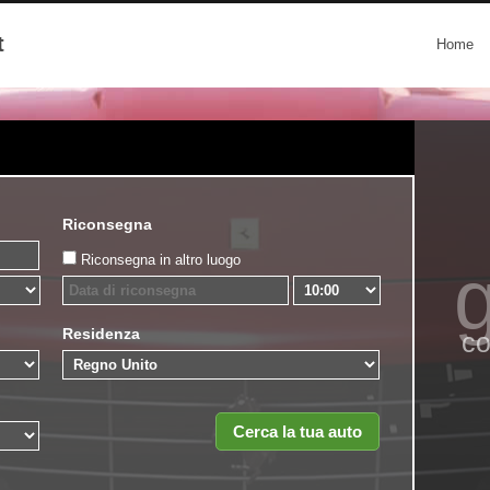
t
Home
Riconsegna
Riconsegna in altro luogo
g
Residenza
co