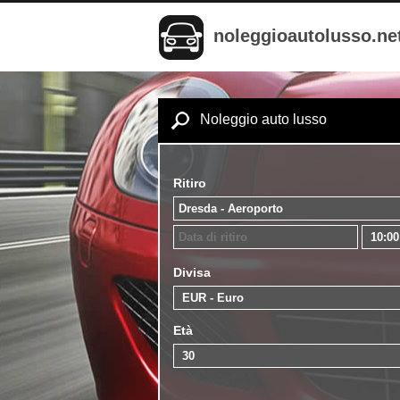
noleggioautolusso.ne
Noleggio auto lusso
Ritiro
Divisa
Età