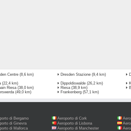
den Centre
(8,6 km)
Dresden Stazione
(9,4 km)
D
a
(22,4 km)
Dippoldiswalde
(26,2 km)
hain Riesa
(38,0 km)
Riesa
(38,9 km)
B
erswerda
(49,0 km)
Frankenberg
(57,1 km)
porto di Bergamo
Aeroporto di Cork
Aero
porto di Ginevra
Aeroporto di Lisbona
Aero
porto di Mallorca
Aeroporto di Manchester
Aero