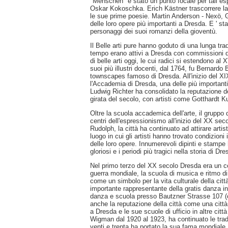
"Menschen" è stato un punto focale per tali esp
Oskar Kokoschka. Erich Kästner trascorrere la 
le sue prime poesie. Martin Anderson - Nexö, 
delle loro opere più importanti a Dresda. E ' s
personaggi dei suoi romanzi della gioventù.
Il Belle arti pure hanno goduto di una lunga tra
tempo erano attivi a Dresda con commissioni 
di belle arti oggi, le cui radici si estendono a
suoi più illustri docenti, dal 1764, fu Bernardo 
townscapes famoso di Dresda. All'inizio del XIX
l'Accademia di Dresda, una delle più importanti
Ludwig Richter ha consolidato la reputazione de
girata del secolo, con artisti come Gotthardt K
Oltre la scuola accademica dell'arte, il gruppo 
centri dell'espressionismo all'inizio del XX 
Rudolph, la città ha continuato ad attirare arti
luogo in cui gli artisti hanno trovato condizion
delle loro opere. Innumerevoli dipinti e stamp
gloriosi e i periodi più tragici nella storia di Dre
Nel primo terzo del XX secolo Dresda era un ce
guerra mondiale, la scuola di musica e ritmo d
come un simbolo per la vita culturale della cit
importante rappresentante della gratis danza 
danza e scuola presso Bautzner Strasse 107 (og
anche la reputazione della città come una città 
a Dresda e le sue scuole di ufficio in altre citt
Wigman dal 1920 al 1923, ha continuato le trad
venti e trenta ha portato la sua fama mondiale.