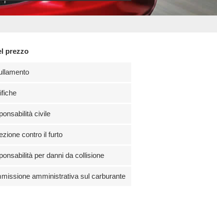
el prezzo
ullamento
fiche
onsabilità civile
ezione contro il furto
onsabilità per danni da collisione
issione amministrativa sul carburante