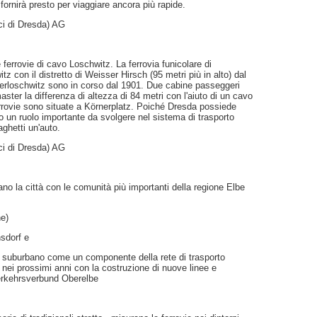
fornirà presto per viaggiare ancora più rapide.
ci di Dresda) AG
e ferrovie di cavo Loschwitz. La ferrovia funicolare di
 con il distretto di Weisser Hirsch (95 metri più in alto) dal
Oberloschwitz sono in corso dal 1901. Due cabine passeggeri
ster la differenza di altezza di 84 metri con l'aiuto di un cavo
 ferrovie sono situate a Körnerplatz. Poiché Dresda possiede
no un ruolo importante da svolgere nel sistema di trasporto
aghetti un'auto.
ci di Dresda) AG
ano la città con le comunità più importanti della regione Elbe
e)
sdorf e
rio suburbano come un componente della rete di trasporto
nei prossimi anni con la costruzione di nuove linee e
Verkehrsverbund Oberelbe