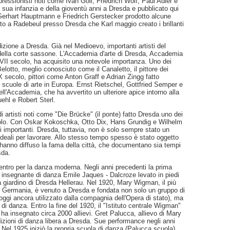
ressionisti noti come Ivan Goll, Friedrich Wolf, Paul Adler e
sua infanzia e della gioventù anni a Dresda e pubblicato qui
Gerhart Hauptmann e Friedrich Gerstecker prodotto alcune
tato a Radebeul presso Dresda che Karl maggio creato i brillanti
dizione a Dresda. Già nel Medioevo, importanti artisti del
della corte sassone. L'Accademia d'arte di Dresda, Accademia
l XVII secolo, ha acquisito una notevole importanza. Uno dei
Belotto, meglio conosciuto come il Canaletto, il pittore dei
 secolo, pittori come Anton Graff e Adrian Zingg fatto
 scuole di arte in Europa. Ernst Rietschel, Gottfried Semper e
ll'Accademia, che ha avvertito un ulteriore apice intorno alla
uehl e Robert Sterl.
di artisti noti come "Die Brücke" (il ponte) fatto Dresda uno dei
secolo. Con Oskar Kokoschka, Otto Dix, Hans Grundig e Wilhelm
sti importanti. Dresda, tuttavia, non è solo sempre stato un
i ideali per lavorare. Allo stesso tempo spesso è stato oggetto
e hanno diffuso la fama della città, che documentano sia tempi
sda.
ntro per la danza moderna. Negli anni precedenti la prima
i insegnante di danza Emile Jaques - Dalcroze levato in piedi
tà giardino di Dresda Hellerau. Nel 1920, Mary Wigman, il più
in Germania, è venuto a Dresda e fondata non solo un gruppo di
gi ancora utilizzato dalla compagnia dell'Opera di stato), ma
di danza. Entro la fine del 1920, il "Istituto centrale Wigman"
à ha insegnato circa 2000 allievi. Gret Palucca, allievo di Mary
izioni di danza libera a Dresda. Sue performance negli anni
 Nel 1925 iniziò la propria scuola di danza (Palucca scuola).