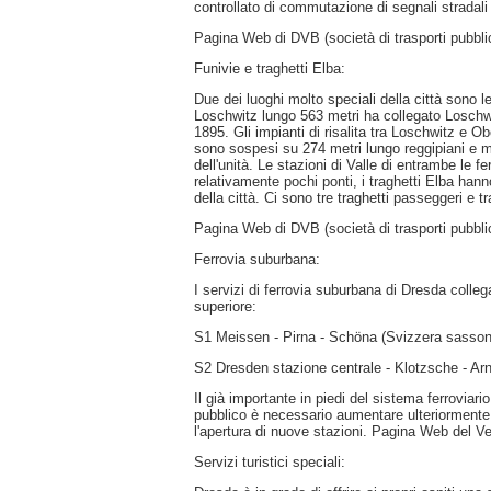
controllato di commutazione di segnali stradali 
Pagina Web di DVB (società di trasporti pubbli
Funivie e traghetti Elba:
Due dei luoghi molto speciali della città sono l
Loschwitz lungo 563 metri ha collegato Loschwitz
1895. Gli impianti di risalita tra Loschwitz e 
sono sospesi su 274 metri lungo reggipiani e ma
dell'unità. Le stazioni di Valle di entrambe le
relativamente pochi ponti, i traghetti Elba han
della città. Ci sono tre traghetti passeggeri e tr
Pagina Web di DVB (società di trasporti pubbli
Ferrovia suburbana:
I servizi di ferrovia suburbana di Dresda colleg
superiore:
S1 Meissen - Pirna - Schöna (Svizzera sasson
S2 Dresden stazione centrale - Klotzsche - Arn
Il già importante in piedi del sistema ferrovia
pubblico è necessario aumentare ulteriormente 
l'apertura di nuove stazioni. Pagina Web del 
Servizi turistici speciali: