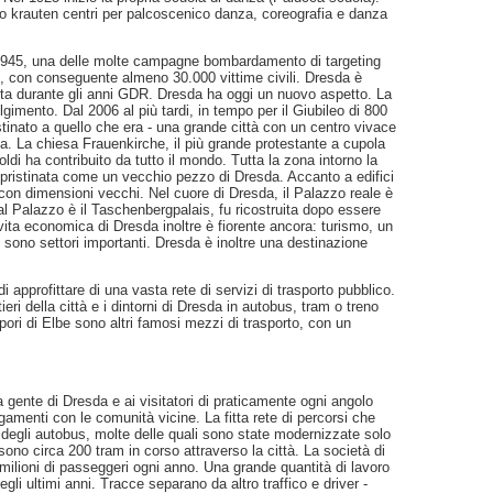
o krauten centri per palcoscenico danza, coreografia e danza
o 1945, una delle molte campagne bombardamento di targeting
ne, con conseguente almeno 30.000 vittime civili. Dresda è
ista durante gli anni GDR. Dresda ha oggi un nuovo aspetto. La
gimento. Dal 2006 al più tardi, in tempo per il Giubileo di 800
stinato a quello che era - una grande città con un centro vivace
ia. La chiesa Frauenkirche, il più grande protestante a cupola
soldi ha contribuito da tutto il mondo. Tutta la zona intorno la
ipristinata come un vecchio pezzo di Dresda. Accanto a edifici
i con dimensioni vecchi. Nel cuore di Dresda, il Palazzo reale è
 al Palazzo è il Taschenbergpalais, fu ricostruita dopo essere
a vita economica di Dresda inoltre è fiorente ancora: turismo, un
sono settori importanti. Dresda è inoltre una destinazione
 di approfittare di una vasta rete di servizi di trasporto pubblico.
eri della città e i dintorni di Dresda in autobus, tram o treno
pori di Elbe sono altri famosi mezzi di trasporto, con un
a gente di Dresda e ai visitatori di praticamente ogni angolo
gamenti con le comunità vicine. La fitta rete di percorsi che
degli autobus, molte delle quali sono state modernizzate solo
sono circa 200 tram in corso attraverso la città. La società di
 milioni di passeggeri ogni anno. Una grande quantità di lavoro
gli ultimi anni. Tracce separano da altro traffico e driver -