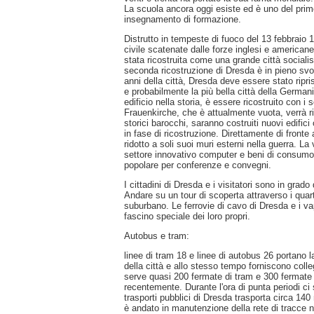
La scuola ancora oggi esiste ed è uno del prim
insegnamento di formazione.
Distrutto in tempeste di fuoco del 13 febbrai
civile scatenate dalle forze inglesi e america
stata ricostruita come una grande città social
seconda ricostruzione di Dresda è in pieno svol
anni della città, Dresda deve essere stato ripri
e probabilmente la più bella città della German
edificio nella storia, è essere ricostruito con i 
Frauenkirche, che è attualmente vuota, verrà r
storici barocchi, saranno costruiti nuovi edific
in fase di ricostruzione. Direttamente di fronte
ridotto a soli suoi muri esterni nella guerra. L
settore innovativo computer e beni di consumo 
popolare per conferenze e convegni.
I cittadini di Dresda e i visitatori sono in grado
Andare su un tour di scoperta attraverso i quarti
suburbano. Le ferrovie di cavo di Dresda e i va
fascino speciale dei loro propri.
Autobus e tram:
linee di tram 18 e linee di autobus 26 portano l
della città e allo stesso tempo forniscono colle
serve quasi 200 fermate di tram e 300 fermate 
recentemente. Durante l'ora di punta periodi ci 
trasporti pubblici di Dresda trasporta circa 140
è andato in manutenzione della rete di tracce ne