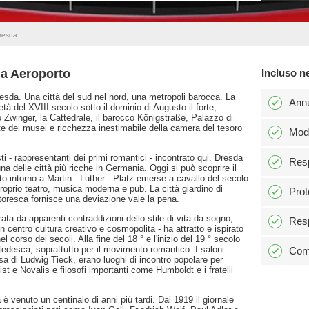
Dresda
da Aeroporto
Incluso n
sda. Una città del sud nel nord, una metropoli barocca. La
Ann
à del XVIII secolo sotto il dominio di Augusto il forte,
o Zwinger, la Cattedrale, il barocco Königstraße, Palazzo di
arte dei musei e ricchezza inestimabile della camera del tesoro
Modi
sti - rappresentanti dei primi romantici - incontrato qui. Dresda
Resp
 delle città più ricche in Germania. Oggi si può scoprire il
etto intorno a Martin - Luther - Platz emerse a cavallo del secolo
proprio teatro, musica moderna e pub. La città giardino di
Prot
ttoresca fornisce una deviazione vale la pena.
zata da apparenti contraddizioni dello stile di vita da sogno,
Resp
 centro cultura creativo e cosmopolita - ha attratto e ispirato
el corso dei secoli. Alla fine del 18 ° e l'inizio del 19 ° secolo
 tedesca, soprattutto per il movimento romantico. I saloni
Comm
asa di Ludwig Tieck, erano luoghi di incontro popolare per
st e Novalis e filosofi importanti come Humboldt e i fratelli
a è venuto un centinaio di anni più tardi. Dal 1919 il giornale