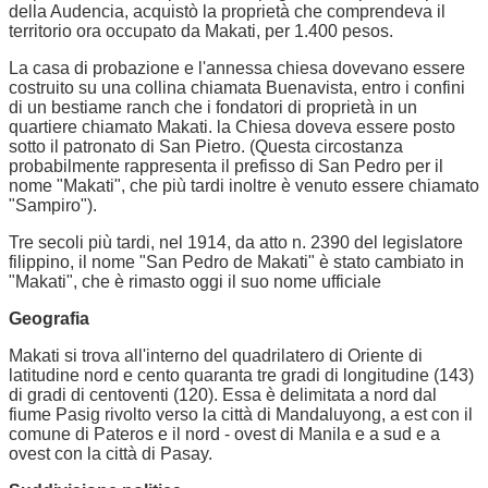
della Audencia, acquistò la proprietà che comprendeva il
territorio ora occupato da Makati, per 1.400 pesos.
La casa di probazione e l'annessa chiesa dovevano essere
costruito su una collina chiamata Buenavista, entro i confini
di un bestiame ranch che i fondatori di proprietà in un
quartiere chiamato Makati. la Chiesa doveva essere posto
sotto il patronato di San Pietro. (Questa circostanza
probabilmente rappresenta il prefisso di San Pedro per il
nome "Makati", che più tardi inoltre è venuto essere chiamato
"Sampiro").
Tre secoli più tardi, nel 1914, da atto n. 2390 del legislatore
filippino, il nome "San Pedro de Makati" è stato cambiato in
"Makati", che è rimasto oggi il suo nome ufficiale
Geografia
Makati si trova all'interno del quadrilatero di Oriente di
latitudine nord e cento quaranta tre gradi di longitudine (143)
di gradi di centoventi (120). Essa è delimitata a nord dal
fiume Pasig rivolto verso la città di Mandaluyong, a est con il
comune di Pateros e il nord - ovest di Manila e a sud e a
ovest con la città di Pasay.