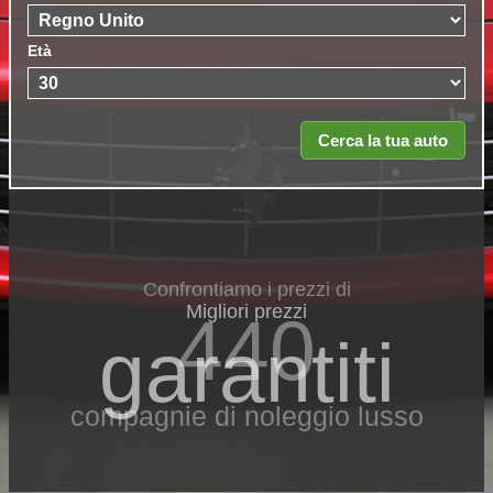
Età
Confrontiamo i prezzi di
Migliori prezzi
440
garantiti
compagnie di noleggio lusso