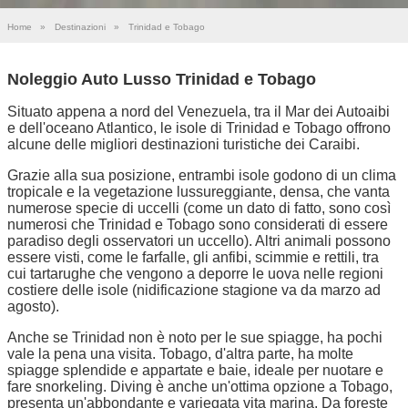
Home
»
Destinazioni
»
Trinidad e Tobago
Noleggio Auto Lusso Trinidad e Tobago
Situato appena a nord del Venezuela, tra il Mar dei Autoaibi
e dell'oceano Atlantico, le isole di Trinidad e Tobago offrono
alcune delle migliori destinazioni turistiche dei Caraibi.
Grazie alla sua posizione, entrambi isole godono di un clima
tropicale e la vegetazione lussureggiante, densa, che vanta
numerose specie di uccelli (come un dato di fatto, sono così
numerosi che Trinidad e Tobago sono considerati di essere
paradiso degli osservatori un uccello). Altri animali possono
essere visti, come le farfalle, gli anfibi, scimmie e rettili, tra
cui tartarughe che vengono a deporre le uova nelle regioni
costiere delle isole (nidificazione stagione va da marzo ad
agosto).
Anche se Trinidad non è noto per le sue spiagge, ha pochi
vale la pena una visita. Tobago, d'altra parte, ha molte
spiagge splendide e appartate e baie, ideale per nuotare e
fare snorkeling. Diving è anche un'ottima opzione a Tobago,
presenta un'abbondante e variegata vita marina. Da foreste