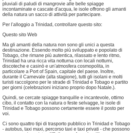
pluviali di paludi di mangrovie alle belle spiagge
incontaminate e cascate d'acqua, le isole offrono gli amanti
della natura un sacco di attività per partecipare.
Per l'alloggio a Trinidad, controllare questo sito:
Questo sito Web
Ma gli amanti della natura non sono gli unici a questa
destinazione. Essendo molto più sviluppato e popolato di
Tobago, che rimane più autentica, rilassato e lento ritmo,
Trinidad ha una ricca vita notturna con locali notturni,
discoteche e casinò e un'atmosfera cosmopolita, in
particolare a Port of Spain, capitale del paese. Inoltre,
durante il Carnevale (alta stagione), tutti gli isolani e molti
turisti raccolgono per le strade di Trinidad e Tobago e partito
per giorni (celebrazioni iniziano proprio dopo Natale.).
Quindi, se cercate spiagge tranquille e incantevole, ottimo
cibo, il contatto con la natura o feste selvagge, le isole di
Trinidad e Tobago possono certamente essere il posto per
voi.
Ci sono quattro tipi di trasporto pubblico in Trinidad e Tobago
- autobus, taxi maxi, percorso taxi e taxi privati - che possono