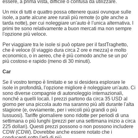
essere, a prima vista, difficile o confusa da utilizzare.
Un mix di tutti e quattro possa ottenere quasi ovunque sulle
isole, a parte alcune aree rurali più remote (o gite anche a
tarda notte), per cui noleggiare un'auto è l'unica alternativa. I
primi tre sono relativamente a buon mercati ma non sempre
l'opzione più veloce.
Per viaggiare tra le isole si può optare per il fastTraghetto,
che è veloce (il viaggio dura circa 2 ore e mezza) e molto
economico, o in aereo, che è più comodo anche se un po'
più costoso e rapido (meno di 30 minuti).
Car
Se il vostro tempo è limitato e se si desidera esplorare le
isole in profondità, l'opzione migliore è noleggiare un'auto. Ci
sono diverse compagnie di autonoleggio internazionali,
nonché a quelli locali. I prezzi partono da circa 35 USD al
giorno per una piccola auto ma saranno più alti durante l'alta
stagione (e, ovviamente, per i veicoli più grandi o più
lussuosi). Tariffe giornaliere sono ridotte per periodi di una
settimana o più lunghi (prezzi per una settimana inizio a circa
225 dollari). Questi prezzi possono o non possono includere
CDW (CDW). Dovrebbe anche essere notato che i
conducenti sotto l'età di più.