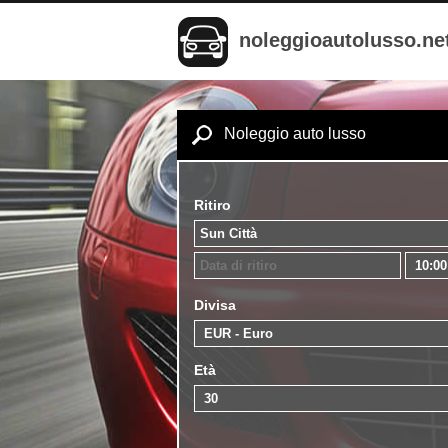
noleggioautolusso.ne
Noleggio auto lusso
Ritiro
Divisa
Età