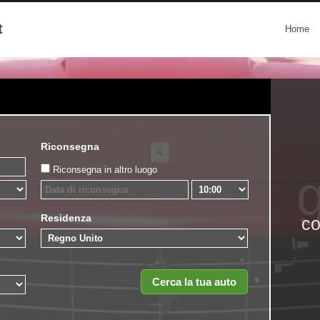
t
Home
Riconsegna
Riconsegna in altro luogo
g
Residenza
co