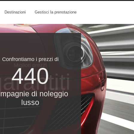
Destinazioni
Gestisci la prenotazione
Confrontiamo i prezzi di
Migliori prezzi
440
arantiti
mpagnie di noleggio
lusso