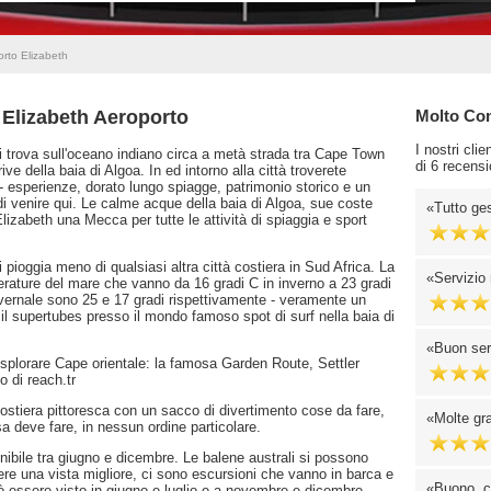
orto Elizabeth
 Elizabeth Aeroporto
Molto Cons
I nostri cli
 si trova sull'oceano indiano circa a metà strada tra Cape Town
di 6 recensi
ive della baia di Algoa. In ed intorno alla città troverete
 - esperienze, dorato lungo spiagge, patrimonio storico e un
 venire qui. Le calme acque della baia di Algoa, sue coste
Tutto ge
lizabeth una Mecca per tutte le attività di spiaggia e sport
i pioggia meno di qualsiasi altra città costiera in Sud Africa. La
Servizio 
erature del mare che vanno da 16 gradi C in inverno a 23 gradi
vernale sono 25 e 17 gradi rispettivamente - veramente un
il supertubes presso il mondo famoso spot di surf nella baia di
Buon ser
splorare Cape orientale: la famosa Garden Route, Settler
o di reach.tr
costiera pittoresca con un sacco di divertimento cose da fare,
Molte gra
a deve fare, in nessun ordine particolare.
onibile tra giugno e dicembre. Le balene australi si possono
ere una vista migliore, ci sono escursioni che vanno in barca e
Buono, c
può essere visto in giugno e luglio e a novembre e dicembre.