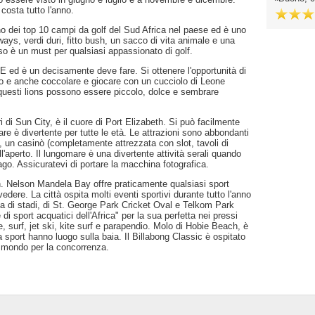
costa tutto l'anno.
 dei top 10 campi da golf del Sud Africa nel paese ed è uno
ways, verdi duri, fitto bush, un sacco di vita animale e una
rso è un must per qualsiasi appassionato di golf.
E ed è un decisamente deve fare. Si ottenere l'opportunità di
aro e anche coccolare e giocare con un cucciolo di Leone
 questi lions possono essere piccolo, dolce e sembrare
i di Sun City, è il cuore di Port Elizabeth. Si può facilmente
e è divertente per tutte le età. Le attrazioni sono abbondanti
b, un casinò (completamente attrezzata con slot, tavoli di
all'aperto. Il lungomare è una divertente attività serali quando
 lago. Assicuratevi di portare la macchina fotografica.
h. Nelson Mandela Bay offre praticamente qualsiasi sport
edere. La città ospita molti eventi sportivi durante tutto l'anno
ta di stadi, di St. George Park Cricket Oval e Telkom Park
di sport acquatici dell'Africa" per la sua perfetta nei pressi
 surf, jet ski, kite surf e parapendio. Molo di Hobie Beach, è
 sport hanno luogo sulla baia. Il Billabong Classic è ospitato
el mondo per la concorrenza.