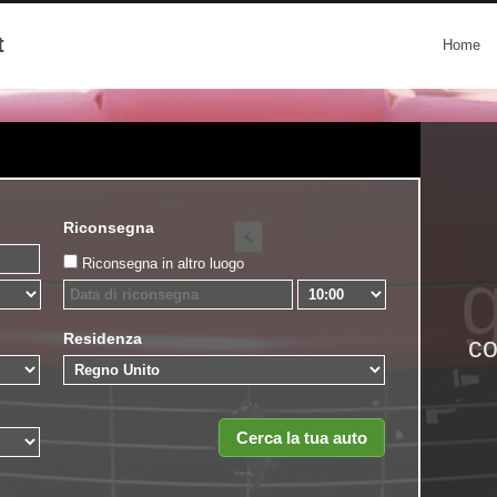
t
Home
Riconsegna
Riconsegna in altro luogo
g
Residenza
co