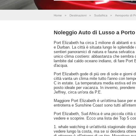
Home
»
Destinazioni
»
Sudafrica
»
Aeroporto di P
Noleggio Auto di Lusso a Porto
Port Elizabeth ha circa 1 milione di abitanti e
e Durban. La città è situata lungo le splendide r
sentieri panoramici di natura e fauna selvatica
unico clima costiero: abbastanza che sembra di
lambite dal caldo oceano indiano, di fare Port E
d'acqua.
Port Elizabeth gode di più ore di sole e giorni d
città vanta un clima mite tutto l'anno con temp
C in estate. La temperatura media estiva ed in
posto ideale per vacanza. In inverno, prendere 
Jeffrey, circa un'ora da P.E.
Maggiore Port Elizabeth è un'ottima base per e
entroterra e Sunshine Coast sono tutti all'intern
Port Elizabeth, Sud Africa è una piccola città 
vedere e scoprire. Ecco una lista dei Top 5 cos
1. whale watching è un'attività stagionale disp
vedere lungo la costa, ma se si desidera otten
di ottenere è all'interno di un tiro. Megattere 