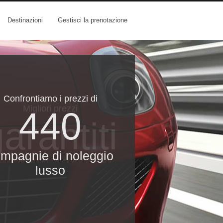
Destinazioni
Gestisci la prenotazione
Confrontiamo i prezzi di
Migliori prezzi
440
arantiti
mpagnie di noleggio
lusso