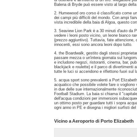
Balena di Bryde può essere visto al largo della 
2. Humewood oro corso è classificato come uno
dei campi più difficili del mondo. Con ampi fair
vista incredibile della baia di Algoa, questo co
3. Seaview Lion Park è a 30 minuti d'auto da P
vedere i leoni posto vicino, un leone bianco r
(prezzo aggiuntivo). Tuttavia, fate attenzione,
innocenti, essi sono ancora leoni dopo tutto.
4. the Boardwalk, gestito dagli stessi proprietar
passare mezza o un'intera giornata sul lungomar
e includono negozi, ristoranti, cinema, bar, pu
blackjack e roulette) e il parco di divertimenti 
tutte le luci si accendono e riflettono fuori sul
5. acqua sport sono prevalenti a Port Elizabet
acquatico che possibile volete fare o vogliono v
in due delle sue internazionalmente riconosciu
Football Stadium. La baia si chiama il "capitale 
dell'acqua condizioni per immersioni subacquee,
un ottimo posto per guardare tutti i sopra acqua
ogni anno in PE e disegna i migliori surfisti d
Vicino a Aeroporto di Porto Elizabeth