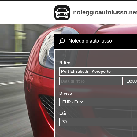
noleggioautolusso.ne
Noleggio auto lusso
Ritiro
Divisa
Età