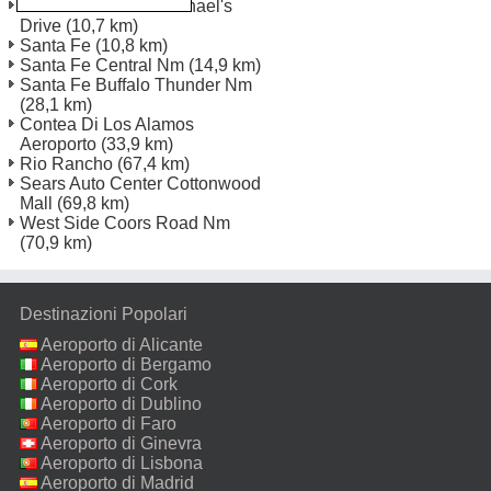
Santa Fe 1611 St Michael's
Drive
(10,7 km)
Santa Fe
(10,8 km)
Santa Fe Central Nm
(14,9 km)
Santa Fe Buffalo Thunder Nm
(28,1 km)
Contea Di Los Alamos
Aeroporto
(33,9 km)
Rio Rancho
(67,4 km)
Sears Auto Center Cottonwood
Mall
(69,8 km)
West Side Coors Road Nm
(70,9 km)
Destinazioni Popolari
Aeroporto di Alicante
Aeroporto di Bergamo
Aeroporto di Cork
Aeroporto di Dublino
Aeroporto di Faro
Aeroporto di Ginevra
Aeroporto di Lisbona
Aeroporto di Madrid