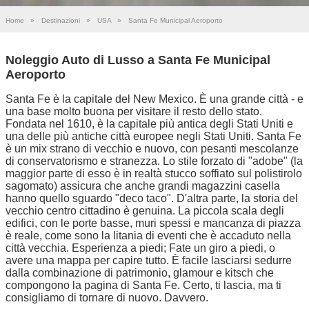
Home
»
Destinazioni
»
USA
»
Santa Fe Municipal Aeroporto
Noleggio Auto di Lusso a Santa Fe Municipal
Aeroporto
Santa Fe è la capitale del New Mexico. È una grande città - e
una base molto buona per visitare il resto dello stato.
Fondata nel 1610, è la capitale più antica degli Stati Uniti e
una delle più antiche città europee negli Stati Uniti. Santa Fe
è un mix strano di vecchio e nuovo, con pesanti mescolanze
di conservatorismo e stranezza. Lo stile forzato di "adobe" (la
maggior parte di esso è in realtà stucco soffiato sul polistirolo
sagomato) assicura che anche grandi magazzini casella
hanno quello sguardo "deco taco". D'altra parte, la storia del
vecchio centro cittadino è genuina. La piccola scala degli
edifici, con le porte basse, muri spessi e mancanza di piazza
è reale, come sono la litania di eventi che è accaduto nella
città vecchia. Esperienza a piedi; Fate un giro a piedi, o
avere una mappa per capire tutto. È facile lasciarsi sedurre
dalla combinazione di patrimonio, glamour e kitsch che
compongono la pagina di Santa Fe. Certo, ti lascia, ma ti
consigliamo di tornare di nuovo. Davvero.