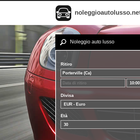
noleggioautolusso.ne
Noleggio auto lusso
Ritiro
Divisa
Età