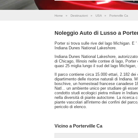
Home
»
Destinazioni
»
USA
»
Porterville Ca
Noleggio Auto di Lusso a Porter
Porter si trova sulle rive del lago Michigan. E 
Indiana Dunes National Lakeshore.
Indiana Dunes National Lakeshore, autorizzato 
di Chicago, Illinois nelle contee di lago, Porte
quasi 25 miglia lungo il sud del lago Michigan,
Il parco contiene circa 15.000 ettari, 2.182 dei
dipartimento delle risorse naturali di Indiana. 
boschive, un homestead francese canadese 1830
Natl... un ambiente unico per studiare gli esser
condotto studi ecologici pietra miliare in India
nella diversità di piante autoctone. La ricerca 
piante vascolari all'interno dei confini del parco
pericolo di elenco.
Vicino a Porterville Ca