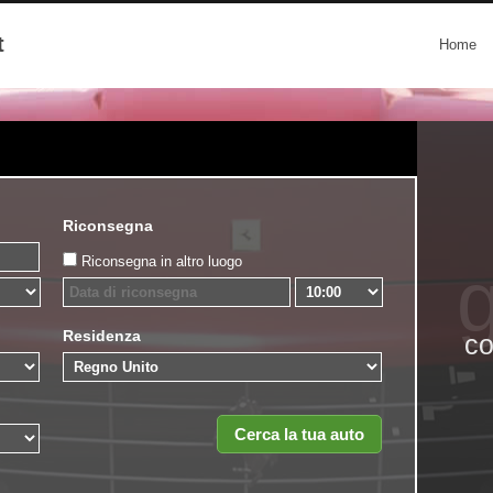
t
Home
Riconsegna
Riconsegna in altro luogo
g
Residenza
co