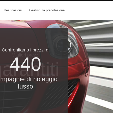
Destinazioni
Gestisci la prenotazione
Confrontiamo i prezzi di
Migliori prezzi
440
arantiti
mpagnie di noleggio
lusso