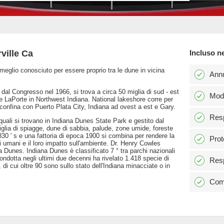
ville Ca
Incluso n
' meglio conosciuto per essere proprio tra le dune in vicina
Ann
dal Congresso nel 1966, si trova a circa 50 miglia di sud - est
Modi
r e LaPorte in Northwest Indiana. National lakeshore corre per
 confina con Puerto Plata City, Indiana ad ovest a est e Gary.
Resp
 quali si trovano in Indiana Dunes State Park e gestito dal
Miglia di spiagge, dune di sabbia, palude, zone umide, foreste
 ' s e una fattoria di epoca 1900 si combina per rendere la
Prot
i umani e il loro impatto sull'ambiente. Dr. Henry Cowles
na Dunes. Indiana Dunes è classificato 7 ° tra parchi nazionali
condotta negli ultimi due decenni ha rivelato 1.418 specie di
Resp
, di cui oltre 90 sono sullo stato dell'Indiana minacciate o in
Comm