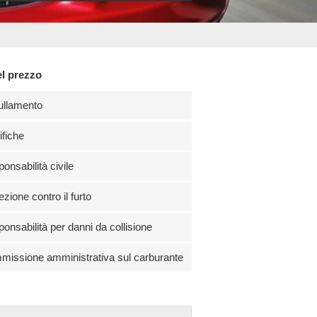
el prezzo
ullamento
fiche
onsabilità civile
ezione contro il furto
onsabilità per danni da collisione
issione amministrativa sul carburante