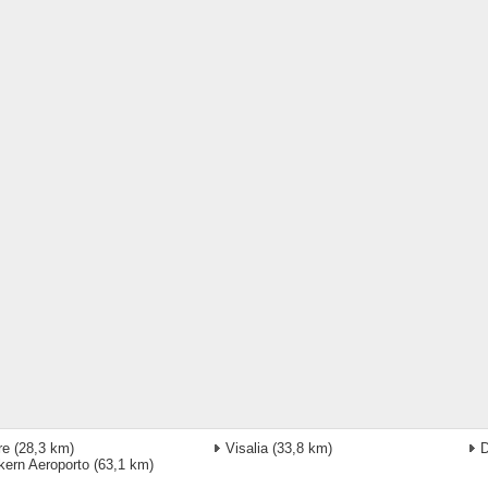
re
(28,3 km)
Visalia
(33,8 km)
D
kern Aeroporto
(63,1 km)