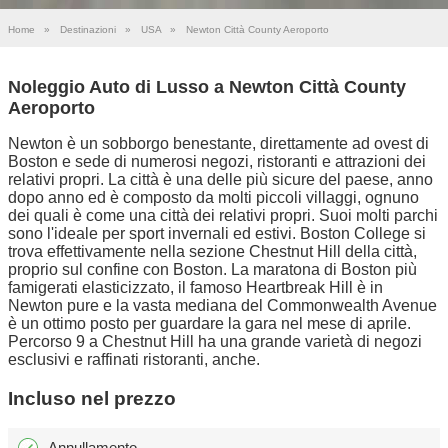
Home
»
Destinazioni
»
USA
»
Newton Città County Aeroporto
Noleggio Auto di Lusso a Newton Città County
Aeroporto
Newton è un sobborgo benestante, direttamente ad ovest di
Boston e sede di numerosi negozi, ristoranti e attrazioni dei
relativi propri. La città è una delle più sicure del paese, anno
dopo anno ed è composto da molti piccoli villaggi, ognuno
dei quali è come una città dei relativi propri. Suoi molti parchi
sono l'ideale per sport invernali ed estivi. Boston College si
trova effettivamente nella sezione Chestnut Hill della città,
proprio sul confine con Boston. La maratona di Boston più
famigerati elasticizzato, il famoso Heartbreak Hill è in
Newton pure e la vasta mediana del Commonwealth Avenue
è un ottimo posto per guardare la gara nel mese di aprile.
Percorso 9 a Chestnut Hill ha una grande varietà di negozi
esclusivi e raffinati ristoranti, anche.
Incluso nel prezzo
Annullamento