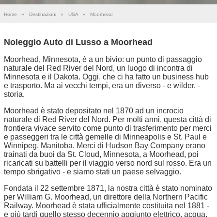
Home
»
Destinazioni
»
USA
»
Moorhead
Noleggio Auto di Lusso a Moorhead
Moorhead, Minnesota, è a un bivio: un punto di passaggio
naturale del Red River del Nord, un luogo di incontra di
Minnesota e il Dakota. Oggi, che ci ha fatto un business hub
e trasporto. Ma ai vecchi tempi, era un diverso - e wilder. -
storia.
Moorhead è stato depositato nel 1870 ad un incrocio
naturale di Red River del Nord. Per molti anni, questa città di
frontiera vivace servito come punto di trasferimento per merci
e passeggeri tra le città gemelle di Minneapolis e St. Paul e
Winnipeg, Manitoba. Merci di Hudson Bay Company erano
trainati da buoi da St. Cloud, Minnesota, a Moorhead, poi
ricaricati su battelli per il viaggio verso nord sul rosso. Era un
tempo sbrigativo - e siamo stati un paese selvaggio.
Fondata il 22 settembre 1871, la nostra città è stato nominato
per William G. Moorhead, un direttore della Northern Pacific
Railway. Moorhead è stata ufficialmente costituita nel 1881 -
e più tardi quello stesso decennio aggiunto elettrico, acqua,