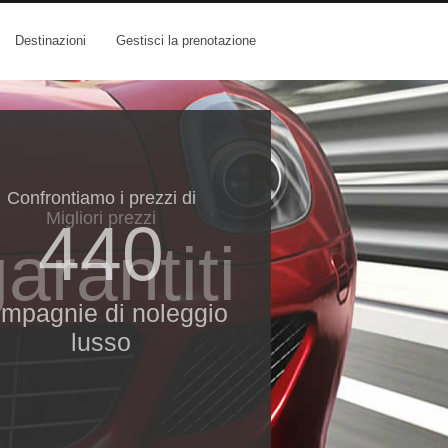
Destinazioni
Gestisci la prenotazione
Confrontiamo i prezzi di
Migliori prezzi
440
arantiti
mpagnie di noleggio
lusso