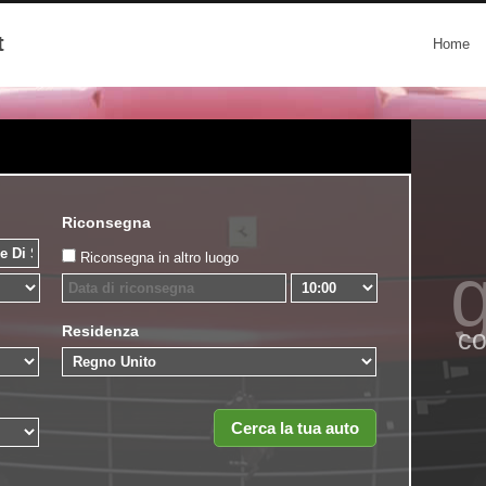
t
Home
Riconsegna
Riconsegna in altro luogo
g
Residenza
co