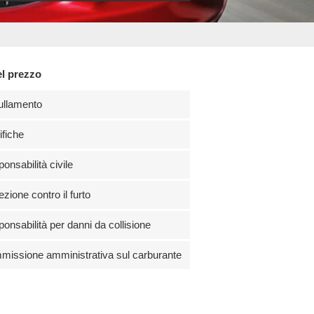
el prezzo
ullamento
fiche
onsabilità civile
ezione contro il furto
onsabilità per danni da collisione
issione amministrativa sul carburante