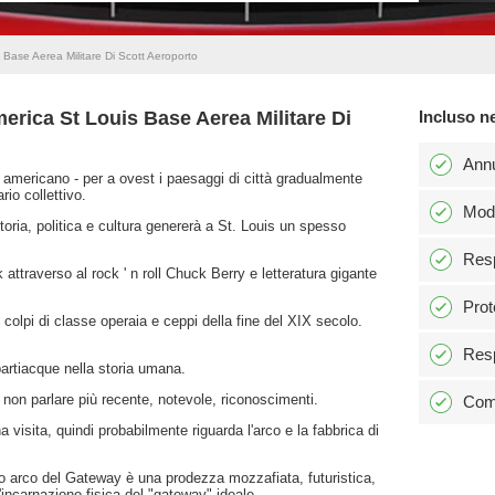
 Base Aerea Militare Di Scott Aeroporto
erica St Louis Base Aerea Militare Di
Incluso n
Ann
t americano - per a ovest i paesaggi di città gradualmente
rio collettivo.
Modi
storia, politica e cultura genererà a St. Louis un spesso
Resp
 attraverso al rock ' n roll Chuck Berry e letteratura gigante
Prot
colpi di classe operaia e ceppi della fine del XIX secolo.
Resp
partiacque nella storia umana.
 non parlare più recente, notevole, riconoscimenti.
Comm
 visita, quindi probabilmente riguarda l'arco e la fabbrica di
co arco del Gateway è una prodezza mozzafiata, futuristica,
'incarnazione fisica del "gateway" ideale.