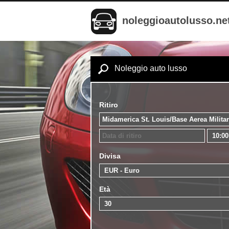
noleggioautolusso.ne
Noleggio auto lusso
Ritiro
Divisa
Età