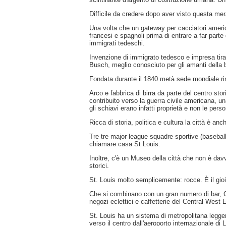
Difficile da credere dopo aver visto questa mer
Una volta che un gateway per cacciatori americ
francesi e spagnoli prima di entrare a far parte 
immigrati tedeschi.
Invenzione di immigrato tedesco e impresa tira l
Busch, meglio conosciuto per gli amanti della b
Fondata durante il 1840 metà sede mondiale ri
Arco e fabbrica di birra da parte del centro sto
contribuito verso la guerra civile americana, 
gli schiavi erano infatti proprietà e non le pers
Ricca di storia, politica e cultura la città è anc
Tre tre major league squadre sportive (basebal
chiamare casa St Louis.
Inoltre, c'è un Museo della città che non è davv
storici.
St. Louis molto semplicemente: rocce. È il gioi
Che si combinano con un gran numero di bar, Clu
negozi eclettici e caffetterie del Central West E
St. Louis ha un sistema di metropolitana legger
verso il centro dall'aeroporto internazionale di