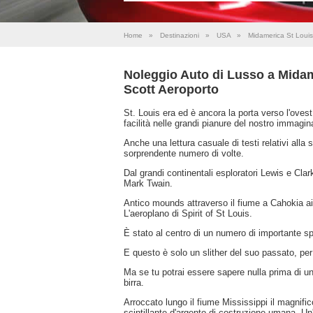
Home
»
Destinazioni
»
USA
»
Midamerica St Louis
Noleggio Auto di Lusso a Midam
Scott Aeroporto
St. Louis era ed è ancora la porta verso l'oves
facilità nelle grandi pianure del nostro immagina
Anche una lettura casuale di testi relativi alla 
sorprendente numero di volte.
Dal grandi continentali esploratori Lewis e Clark
Mark Twain.
Antico mounds attraverso il fiume a Cahokia ai 
L'aeroplano di Spirit of St Louis.
È stato al centro di un numero di importante s
E questo è solo un slither del suo passato, per
Ma se tu potrai essere sapere nulla prima di una
birra.
Arroccato lungo il fiume Mississippi il magnifi
scintillante d'argento di costruzione umana. Un