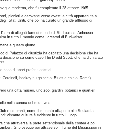
aviglia moderna, che fu completata il 28 ottobre 1965.
ani, pionieri e carovane verso ovest la città appartenuta a
degli Stati Uniti, che poi ha curato un grande afflusso di
'altra di allegati famosi mondo di St. Louis' s: Anheuser -
irra in tutto il mondo come i creatori di Budweiser.
mane a questo giorno.
rico di Palazzo di giustizia ha ospitato una decisione che ha
una decisione sa come caso The Dredd Scott, che ha dichiarato
one.
he ricca di sport professionistici.
l: Cardinali, hockey su ghiaccio: Blues e calcio: Rams)
ero una città museo, uno zoo, giardini botanici e quartieri
ello nella corona del mid - west.
b e ristoranti, come il mercato all'aperto alle Soulard ai
nd: vibrante cultura è evidente in tutto il luogo.
a che attraversa la parte settentrionale della contea e poi
 Lambert. Si prosegue poi attraverso il fiume del Mississippi in