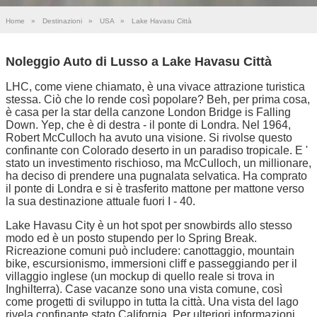
Home
»
Destinazioni
»
USA
»
Lake Havasu Città
Noleggio Auto di Lusso a Lake Havasu Città
LHC, come viene chiamato, è una vivace attrazione turistica
stessa. Ciò che lo rende così popolare? Beh, per prima cosa,
è casa per la star della canzone London Bridge is Falling
Down. Yep, che è di destra - il ponte di Londra. Nel 1964,
Robert McCulloch ha avuto una visione. Si rivolse questo
confinante con Colorado deserto in un paradiso tropicale. E '
stato un investimento rischioso, ma McCulloch, un millionare,
ha deciso di prendere una pugnalata selvatica. Ha comprato
il ponte di Londra e si è trasferito mattone per mattone verso
la sua destinazione attuale fuori I - 40.
Lake Havasu City è un hot spot per snowbirds allo stesso
modo ed è un posto stupendo per lo Spring Break.
Ricreazione comuni può includere: canottaggio, mountain
bike, escursionismo, immersioni cliff e passeggiando per il
villaggio inglese (un mockup di quello reale si trova in
Inghilterra). Case vacanze sono una vista comune, così
come progetti di sviluppo in tutta la città. Una vista del lago
rivela confinante stato California. Per ulteriori informazioni,