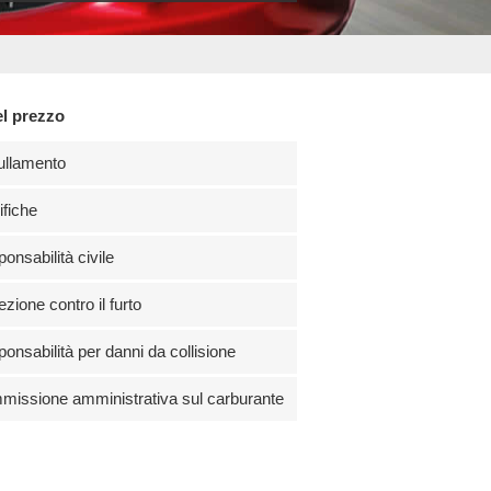
el prezzo
ullamento
fiche
onsabilità civile
ezione contro il furto
onsabilità per danni da collisione
issione amministrativa sul carburante