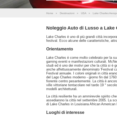
Home
»
Destinazioni
»
USA
»
Lake Charles Aerop
Noleggio Auto di Lusso a Lake
Lake Charles è uno di più grandi città incorpora
festival. Ecco alcune delle caratteristiche, att
Orientamento
Lake Charles è come molto celebrato per la sua
gaming eventi e manifestazioni culturali. McNee
studi ed è uno dei motivi per che la città si è
anche affettuosamente denominato 'Festival cap
Festival annuale. I coloni originali in città eran
del Lago Charles moderno - giorno fin dal 1760
fiorente centro pesantemente. La città è ancora
ville vittoriane tentacolare nel tardo 19 ° secol
modelli architetturali.
La città resiliente ha un ammirevole spirito che
assediarono la città nel settembre 2005. La scu
di Lake Charles in Louisiana African American H
Luoghi di interesse