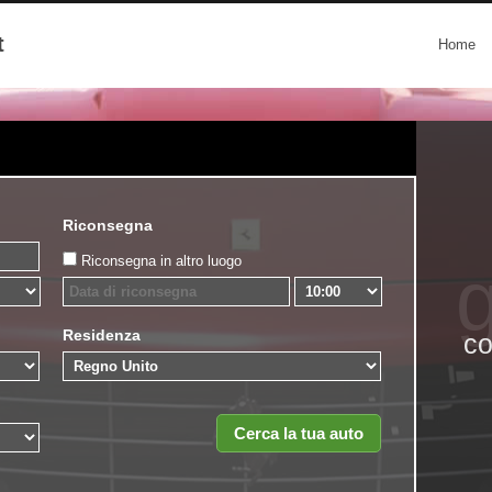
t
Home
Riconsegna
Riconsegna in altro luogo
g
Residenza
co