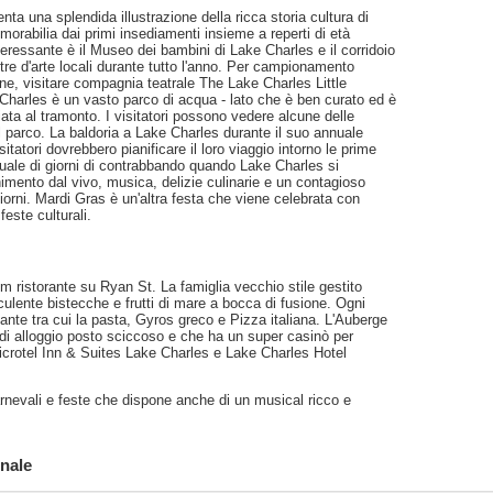
ta una splendida illustrazione della ricca storia cultura di
orabilia dai primi insediamenti insieme a reperti di età
eressante è il Museo dei bambini di Lake Charles e il corridoio
stre d'arte locali durante tutto l'anno. Per campionamento
ne, visitare compagnia teatrale The Lake Charles Little
harles è un vasto parco di acqua - lato che è ben curato ed è
ata al tramonto. I visitatori possono vedere alcune delle
el parco. La baldoria a Lake Charles durante il suo annuale
sitatori dovrebbero pianificare il loro viaggio intorno le prime
nuale di giorni di contrabbando quando Lake Charles si
imento dal vivo, musica, delizie culinarie e un contagioso
 giorni. Mardi Gras è un'altra festa che viene celebrata con
feste culturali.
m ristorante su Ryan St. La famiglia vecchio stile gestito
ulente bistecche e frutti di mare a bocca di fusione. Ogni
ante tra cui la pasta, Gyros greco e Pizza italiana. L'Auberge
i alloggio posto sciccoso e che ha un super casinò per
Microtel Inn & Suites Lake Charles e Lake Charles Hotel
rnevali e feste che dispone anche di un musical ricco e
nale