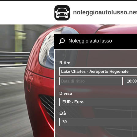
noleggioautolusso.ne
Noleggio auto lusso
Ritiro
Divisa
Età