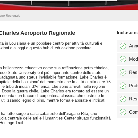
orto Regionale
 Charles Aeroporto Regionale
Incluso n
ta in Louisiana e un popolare centro per attività culturali e
Ann
razioni e alloggi a questo hub di educazione popolare.
Modi
 brillantezza educativo come sua raffinazione petrolchimica,
Resp
se State University è il più importante centro dello stato
 guadagnata uno status invidiabile formazione. Lake Charles è
itale della Louisiana' dal momento che la città ospita oltre 75
Prot
o le tribù di indiani d'America, che sono arrivati nella regione
. Dopo la guerra civile, Lake Charles era tornato ad essere un
 ricorda con tracce di carpenteria classica che costruite le
Resp
o utilizzando legno di pino, mentre forma elaborate e intricati
Comm
 ha fatto sorgere dalla catastrofe dell'uragano Rita, che
ola centrale delle arti e Humanities Center situato funzionalità
eritage Trail.