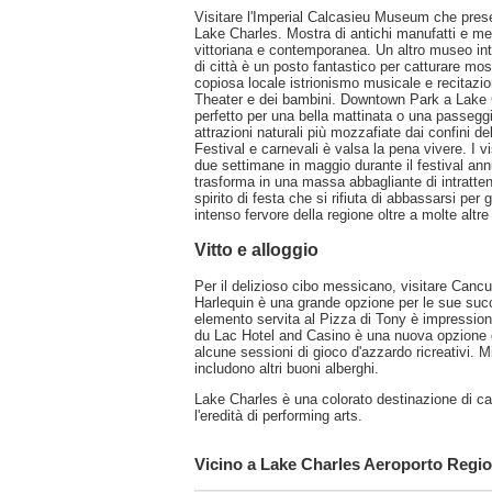
Visitare l'Imperial Calcasieu Museum che presen
Lake Charles. Mostra di antichi manufatti e mem
vittoriana e contemporanea. Un altro museo int
di città è un posto fantastico per catturare mo
copiosa locale istrionismo musicale e recitazio
Theater e dei bambini. Downtown Park a Lake C
perfetto per una bella mattinata o una passeggi
attrazioni naturali più mozzafiate dai confini d
Festival e carnevali è valsa la pena vivere. I vi
due settimane in maggio durante il festival an
trasforma in una massa abbagliante di intratten
spirito di festa che si rifiuta di abbassarsi per
intenso fervore della regione oltre a molte altre 
Vitto e alloggio
Per il delizioso cibo messicano, visitare Cancu
Harlequin è una grande opzione per le sue succ
elemento servita al Pizza di Tony è impression
du Lac Hotel and Casino è una nuova opzione d
alcune sessioni di gioco d'azzardo ricreativi. 
includono altri buoni alberghi.
Lake Charles è una colorato destinazione di ca
l'eredità di performing arts.
Vicino a Lake Charles Aeroporto Regio