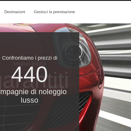
Destinazioni
Gestisci la prenotazione
Confrontiamo i prezzi di
Migliori prezzi
440
arantiti
mpagnie di noleggio
lusso