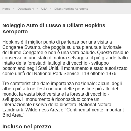
Home
»
Destinazioni
»
USA
»
Dillant Hopkins Aeroporto
Noleggio Auto di Lusso a Dillant Hopkins
Aeroporto
Hopkins è il miglior punto di partenza per una visita a
Congaree Swamp, che poggia su una pianura alluvionale
del fiume Congaree e non è una vera palude. Questo residuo
conserva, in uno stato di natura selvaggia, il più grande tratto
intatto della foresta di latifoglie di vecchio - sviluppo
bottomland negli Stati Uniti. Il monumento è stato autorizzato
come unità del National Park Service il 18 ottobre 1976.
Tre caratteristiche dare importanza nazionale: alcuni degli
alberi più alti nell'est con uno delle pensiline più alte del
mondo, la vasta biodiversità e la foresta di vecchio -
sviluppo. Il monumento è riconosciuto come un
internazionale riserva della biosfera, National Natural
Landmark, Wilderness Area e "Continentalmente Important
Bird Area."
Incluso nel prezzo