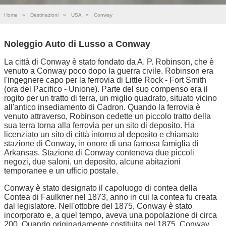
Home
»
Destinazioni
»
USA
»
Conway
Noleggio Auto di Lusso a Conway
La città di Conway è stato fondato da A. P. Robinson, che è
venuto a Conway poco dopo la guerra civile. Robinson era
l'ingegnere capo per la ferrovia di Little Rock - Fort Smith
(ora del Pacifico - Unione). Parte del suo compenso era il
rogito per un tratto di terra, un miglio quadrato, situato vicino
all'antico insediamento di Cadron. Quando la ferrovia è
venuto attraverso, Robinson cedette un piccolo tratto della
sua terra torna alla ferrovia per un sito di deposito. Ha
licenziato un sito di città intorno al deposito e chiamato
stazione di Conway, in onore di una famosa famiglia di
Arkansas. Stazione di Conway conteneva due piccoli
negozi, due saloni, un deposito, alcune abitazioni
temporanee e un ufficio postale.
Conway è stato designato il capoluogo di contea della
Contea di Faulkner nel 1873, anno in cui la contea fu creata
dal legislatore. Nell'ottobre del 1875, Conway è stato
incorporato e, a quel tempo, aveva una popolazione di circa
200. Quando originariamente costituita nel 1875, Conway