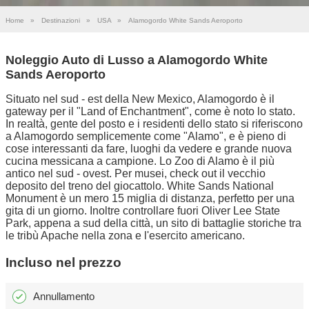
Home
»
Destinazioni
»
USA
»
Alamogordo White Sands Aeroporto
Noleggio Auto di Lusso a Alamogordo White
Sands Aeroporto
Situato nel sud - est della New Mexico, Alamogordo è il
gateway per il "Land of Enchantment", come è noto lo stato.
In realtà, gente del posto e i residenti dello stato si riferiscono
a Alamogordo semplicemente come "Alamo", e è pieno di
cose interessanti da fare, luoghi da vedere e grande nuova
cucina messicana a campione. Lo Zoo di Alamo è il più
antico nel sud - ovest. Per musei, check out il vecchio
deposito del treno del giocattolo. White Sands National
Monument è un mero 15 miglia di distanza, perfetto per una
gita di un giorno. Inoltre controllare fuori Oliver Lee State
Park, appena a sud della città, un sito di battaglie storiche tra
le tribù Apache nella zona e l'esercito americano.
Incluso nel prezzo
Annullamento