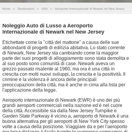
Home
»
Destinazioni
»
USA
»
Aeroporto Internazionale di Newark nel New Jersey
Noleggio Auto di Lusso a Aeroporto
Internazionale di Newark nel New Jersey
Etichettate come la "città del mattone" a causa delle sue
abbondanti di progetti di edilizia abitativa. Lo stato corrente
di Newark, New Jersey sta cambiando come la maggior
parte dei suoi progetti di alloggiamento sono stata demolita e
al suo posto sono comunità di case. Newark aveva un
grezzo passato risalente al 1960, ma ora è una città in
crescita con molti nuovi sviluppi, la crescita e la positività. Il
crimine e la violenza è ancora delle principali
preoccupazioni della città, ma è anche in cima alla lista per
l'applicazione della legge.
Aeroporto internazionale di Newark (EWR) è uno dei più
grandi aeroporti commerciali nella nazione ed è nel cuore
della città. Accessibile sia dalla New Jersey Turnpike e
Garden State Parkway è vicino a, aeroporto di Newark è una
buona alternativa per gli aeroporti di New York City spesso
volte a causa della posizione. Viaggiare da e per l'aeroporto
per brevi distanze è facile tramite le numerose compagnie di