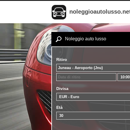
noleggioautolusso.ne
Noleggio auto lusso
Ritiro
Divisa
Età