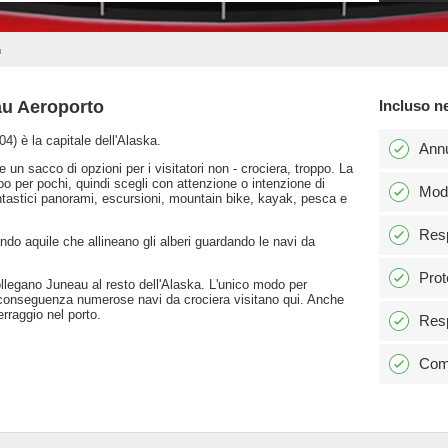
u
au Aeroporto
Incluso n
4) è la capitale dell'Alaska.
Ann
 un sacco di opzioni per i visitatori non - crociera, troppo. La
mpo per pochi, quindi scegli con attenzione o intenzione di
Modi
antastici panorami, escursioni, mountain bike, kayak, pesca e
Resp
ndo aquile che allineano gli alberi guardando le navi da
Prot
llegano Juneau al resto dell'Alaska. L'unico modo per
 conseguenza numerose navi da crociera visitano qui. Anche
rraggio nel porto.
Resp
Comm