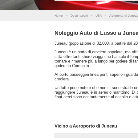
Home
»
Destinazioni
»
USA
»
Aeroporto di Junea
Noleggio Auto di Lusso a June
Juneau (popolazione di 32.000, a partire dal 200
Juneau è un porto di crociera popolare, ma offre
città offre tanti shore viaggi che hai solo il te
tornare e rimanere più a lungo per godere di f
godere la Comunità.
Al porto passeggeri linea ponti superiori guarda
crociera.
Un fatto poco noto è che non ci sono strade co
raggiungere Juneau è in aereo o marittimo. Di
float aerei sono costantemente al decollo e atte
Vicino a Aeroporto di Juneau