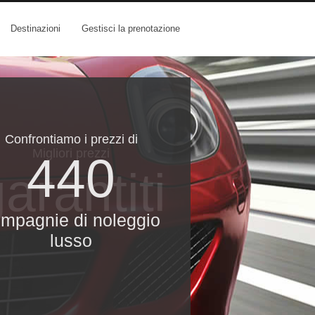
Destinazioni
Gestisci la prenotazione
Confrontiamo i prezzi di
Migliori prezzi
440
arantiti
mpagnie di noleggio
lusso