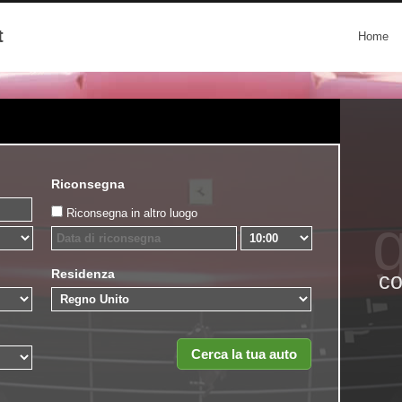
t
Home
Riconsegna
Riconsegna in altro luogo
g
Residenza
co