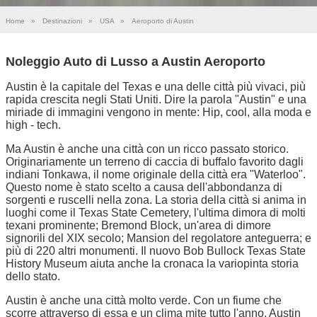
Home
»
Destinazioni
»
USA
»
Aeroporto di Austin
Noleggio Auto di Lusso a Austin Aeroporto
Austin è la capitale del Texas e una delle città più vivaci, più
rapida crescita negli Stati Uniti. Dire la parola "Austin" e una
miriade di immagini vengono in mente: Hip, cool, alla moda e
high - tech.
Ma Austin è anche una città con un ricco passato storico.
Originariamente un terreno di caccia di buffalo favorito dagli
indiani Tonkawa, il nome originale della città era "Waterloo".
Questo nome è stato scelto a causa dell'abbondanza di
sorgenti e ruscelli nella zona. La storia della città si anima in
luoghi come il Texas State Cemetery, l'ultima dimora di molti
texani prominente; Bremond Block, un'area di dimore
signorili del XIX secolo; Mansion del regolatore anteguerra; e
più di 220 altri monumenti. Il nuovo Bob Bullock Texas State
History Museum aiuta anche la cronaca la variopinta storia
dello stato.
Austin è anche una città molto verde. Con un fiume che
scorre attraverso di essa e un clima mite tutto l'anno, Austin