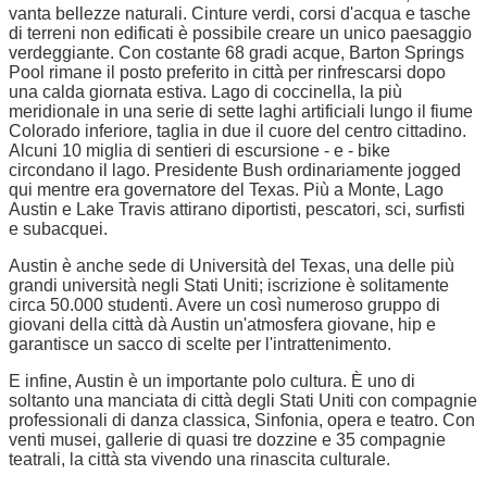
vanta bellezze naturali. Cinture verdi, corsi d'acqua e tasche
di terreni non edificati è possibile creare un unico paesaggio
verdeggiante. Con costante 68 gradi acque, Barton Springs
Pool rimane il posto preferito in città per rinfrescarsi dopo
una calda giornata estiva. Lago di coccinella, la più
meridionale in una serie di sette laghi artificiali lungo il fiume
Colorado inferiore, taglia in due il cuore del centro cittadino.
Alcuni 10 miglia di sentieri di escursione - e - bike
circondano il lago. Presidente Bush ordinariamente jogged
qui mentre era governatore del Texas. Più a Monte, Lago
Austin e Lake Travis attirano diportisti, pescatori, sci, surfisti
e subacquei.
Austin è anche sede di Università del Texas, una delle più
grandi università negli Stati Uniti; iscrizione è solitamente
circa 50.000 studenti. Avere un così numeroso gruppo di
giovani della città dà Austin un'atmosfera giovane, hip e
garantisce un sacco di scelte per l'intrattenimento.
E infine, Austin è un importante polo cultura. È uno di
soltanto una manciata di città degli Stati Uniti con compagnie
professionali di danza classica, Sinfonia, opera e teatro. Con
venti musei, gallerie di quasi tre dozzine e 35 compagnie
teatrali, la città sta vivendo una rinascita culturale.