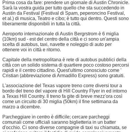
Prima cosa da fare: prendere un giornale di Austin Chronicle.
Sarà la vostra guida per tutto quello che sta succedendo in
Austin da Festival (Festival di Spam, peperoncino Festival,
et al.) di musica, Teatro e cibo; è tutto qui dentro. Questi sono
liberamente disponibili in tutta la città.
Aeroporto internazionale di Austin Bergrstrom è 6 miglia
(10km) sud - est del centro della città e ci sono un'ampia
scelta di autobus, taxi, navette e noleggio di auto per
ottenere voi in città e ritorno.
Capitale della metropolitana è rete di autobus pubblici della
città con un solido sistema di quartiere poco costoso percorsi
rapidi e il centro cittadino. Quest'ultimo conosciuto come '
Cristian (abbreviazione di Armadillo Express) sono gratuiti.
L'associazione del Texas vapore treno corre diversi tour a
bordo del treno del vapore di Hill Country Flyer in ed intorno
a Texas Hill Country. Il treno fa gite di breve mezz'ora così
come un circuito di 30 miglia (50km) il fine settimana da
marzo a dicembre.
Parcheggiare in centro è difficile; cercare parcheggi
comunali come ufficiali saranno biglietteria in un batter
d'occhio. Ci sono diverse compagnie di taxi su chiamata, se