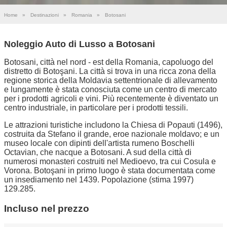
Home
»
Destinazioni
»
Romania
»
Botosani
Noleggio Auto di Lusso a Botosani
Botosani, città nel nord - est della Romania, capoluogo del
distretto di Botoşani. La città si trova in una ricca zona della
regione storica della Moldavia settentrionale di allevamento
e lungamente è stata conosciuta come un centro di mercato
per i prodotti agricoli e vini. Più recentemente è diventato un
centro industriale, in particolare per i prodotti tessili.
Le attrazioni turistiche includono la Chiesa di Popauti (1496),
costruita da Stefano il grande, eroe nazionale moldavo; e un
museo locale con dipinti dell'artista rumeno Boschelli
Octavian, che nacque a Botosani. A sud della città di
numerosi monasteri costruiti nel Medioevo, tra cui Cosula e
Vorona. Botoşani in primo luogo è stata documentata come
un insediamento nel 1439. Popolazione (stima 1997)
129.285.
Incluso nel prezzo