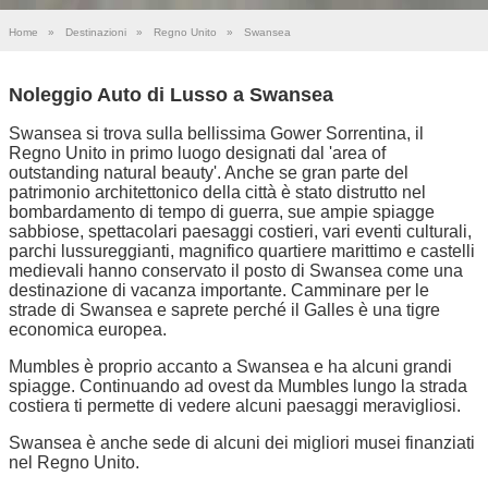
Home
»
Destinazioni
»
Regno Unito
»
Swansea
Noleggio Auto di Lusso a Swansea
Swansea si trova sulla bellissima Gower Sorrentina, il
Regno Unito in primo luogo designati dal 'area of
outstanding natural beauty'. Anche se gran parte del
patrimonio architettonico della città è stato distrutto nel
bombardamento di tempo di guerra, sue ampie spiagge
sabbiose, spettacolari paesaggi costieri, vari eventi culturali,
parchi lussureggianti, magnifico quartiere marittimo e castelli
medievali hanno conservato il posto di Swansea come una
destinazione di vacanza importante. Camminare per le
strade di Swansea e saprete perché il Galles è una tigre
economica europea.
Mumbles è proprio accanto a Swansea e ha alcuni grandi
spiagge. Continuando ad ovest da Mumbles lungo la strada
costiera ti permette di vedere alcuni paesaggi meravigliosi.
Swansea è anche sede di alcuni dei migliori musei finanziati
nel Regno Unito.