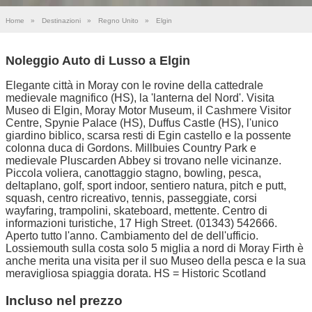
Home
»
Destinazioni
»
Regno Unito
»
Elgin
Noleggio Auto di Lusso a Elgin
Elegante città in Moray con le rovine della cattedrale
medievale magnifico (HS), la 'lanterna del Nord'. Visita
Museo di Elgin, Moray Motor Museum, il Cashmere Visitor
Centre, Spynie Palace (HS), Duffus Castle (HS), l'unico
giardino biblico, scarsa resti di Egin castello e la possente
colonna duca di Gordons. Millbuies Country Park e
medievale Pluscarden Abbey si trovano nelle vicinanze.
Piccola voliera, canottaggio stagno, bowling, pesca,
deltaplano, golf, sport indoor, sentiero natura, pitch e putt,
squash, centro ricreativo, tennis, passeggiate, corsi
wayfaring, trampolini, skateboard, mettente. Centro di
informazioni turistiche, 17 High Street. (01343) 542666.
Aperto tutto l'anno. Cambiamento del de dell'ufficio.
Lossiemouth sulla costa solo 5 miglia a nord di Moray Firth è
anche merita una visita per il suo Museo della pesca e la sua
meravigliosa spiaggia dorata. HS = Historic Scotland
Incluso nel prezzo