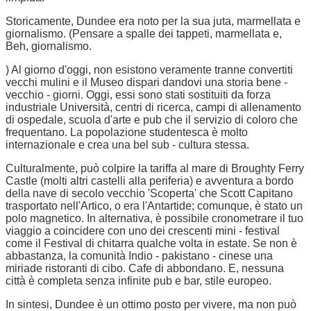
Storicamente, Dundee era noto per la sua juta, marmellata e
giornalismo. (Pensare a spalle dei tappeti, marmellata e,
Beh, giornalismo.
) Al giorno d'oggi, non esistono veramente tranne convertiti
vecchi mulini e il Museo dispari dandovi una storia bene -
vecchio - giorni. Oggi, essi sono stati sostituiti da forza
industriale Università, centri di ricerca, campi di allenamento
di ospedale, scuola d'arte e pub che il servizio di coloro che
frequentano. La popolazione studentesca è molto
internazionale e crea una bel sub - cultura stessa.
Culturalmente, può colpire la tariffa al mare di Broughty Ferry
Castle (molti altri castelli alla periferia) e avventura a bordo
della nave di secolo vecchio 'Scoperta' che Scott Capitano
trasportato nell'Artico, o era l'Antartide; comunque, è stato un
polo magnetico. In alternativa, è possibile cronometrare il tuo
viaggio a coincidere con uno dei crescenti mini - festival
come il Festival di chitarra qualche volta in estate. Se non è
abbastanza, la comunità Indio - pakistano - cinese una
miriade ristoranti di cibo. Cafe di abbondano. E, nessuna
città è completa senza infinite pub e bar, stile europeo.
In sintesi, Dundee è un ottimo posto per vivere, ma non può