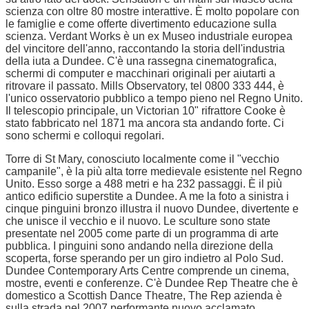
scienza con oltre 80 mostre interattive. È molto popolare con
le famiglie e come offerte divertimento educazione sulla
scienza. Verdant Works è un ex Museo industriale europea
del vincitore dell'anno, raccontando la storia dell'industria
della iuta a Dundee. C'è una rassegna cinematografica,
schermi di computer e macchinari originali per aiutarti a
ritrovare il passato. Mills Observatory, tel 0800 333 444, è
l'unico osservatorio pubblico a tempo pieno nel Regno Unito.
Il telescopio principale, un Victorian 10" rifrattore Cooke è
stato fabbricato nel 1871 ma ancora sta andando forte. Ci
sono schermi e colloqui regolari.
Torre di St Mary, conosciuto localmente come il "vecchio
campanile", è la più alta torre medievale esistente nel Regno
Unito. Esso sorge a 488 metri e ha 232 passaggi. È il più
antico edificio superstite a Dundee. A me la foto a sinistra i
cinque pinguini bronzo illustra il nuovo Dundee, divertente e
che unisce il vecchio e il nuovo. Le sculture sono state
presentate nel 2005 come parte di un programma di arte
pubblica. I pinguini sono andando nella direzione della
scoperta, forse sperando per un giro indietro al Polo Sud.
Dundee Contemporary Arts Centre comprende un cinema,
mostre, eventi e conferenze. C'è Dundee Rep Theatre che è
domestico a Scottish Dance Theatre, The Rep azienda è
sulla strada nel 2007 performante nuovo acclamato