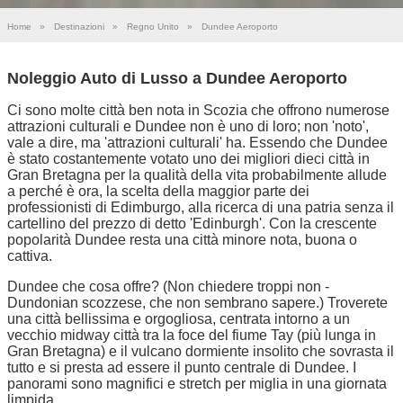
Home
»
Destinazioni
»
Regno Unito
»
Dundee Aeroporto
Noleggio Auto di Lusso a Dundee Aeroporto
Ci sono molte città ben nota in Scozia che offrono numerose
attrazioni culturali e Dundee non è uno di loro; non 'noto',
vale a dire, ma 'attrazioni culturali' ha. Essendo che Dundee
è stato costantemente votato uno dei migliori dieci città in
Gran Bretagna per la qualità della vita probabilmente allude
a perché è ora, la scelta della maggior parte dei
professionisti di Edimburgo, alla ricerca di una patria senza il
cartellino del prezzo di detto 'Edinburgh'. Con la crescente
popolarità Dundee resta una città minore nota, buona o
cattiva.
Dundee che cosa offre? (Non chiedere troppi non -
Dundonian scozzese, che non sembrano sapere.) Troverete
una città bellissima e orgogliosa, centrata intorno a un
vecchio midway città tra la foce del fiume Tay (più lunga in
Gran Bretagna) e il vulcano dormiente insolito che sovrasta il
tutto e si presta ad essere il punto centrale di Dundee. I
panorami sono magnifici e stretch per miglia in una giornata
limpida.