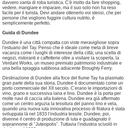
davvero vanta di roba turistica. C'è molto da fare shopping,
vedere, mangiare e imparare, ma il suo solo non ha reso
facile per il turista. Devi andare ottenerlo voi stessi, che per
persone che vogliono fuggire cultura nutrito, è
semplicemente perfetto.
Guida di Dundee
Dundee è una città compatta con viste meravigliose sopra
l'estuario del Tay. Penso che è ideale come meta di breve
vacanza come i luoghi di interesse della città; una scelta di
negozi, ristoranti e caffetterie oltre a visitare la scoperta, la
Verdant Works, un museo premiato patrimonio industriale e
una bella spiaggia sabbiosa adiacente Broughty Ferry.
Destinazione di Dundee alla foce del fiume Tay ha plasmato
gran parte della sua storia. Dundee è documentato come un
porto commerciale del XII secolo. C'erano le importazioni di
vino, grano e successiva lana e lino. Dundee è la porta per
molte navi di caccia alla balena. Dundee era già affermato
come un centro arguzia la tessitura del panno lino e vela,
quando una nuova iuta innovativa processo di filatura è stata
sviluppata là nel 1833 l'industria tessile. Dundee, poi,
divenne il centro di produzione di iuta e guadagnato il
soprannome di "Juteopolis". Tuttavia l'industria scivolò in