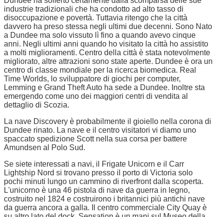
Dundee ha sofferto certamente dalla scomparsa delle sue
industrie tradizionali che ha condotto ad alto tasso di
disoccupazione e povertà. Tuttavia ritengo che la città
davvero ha preso stessa negli ultimi due decenni. Sono Nato
a Dundee ma solo vissuto lì fino a quando avevo cinque
anni. Negli ultimi anni quando ho visitato la città ho assistito
a molti miglioramenti. Centro della città è stata notevolmente
migliorato, altre attrazioni sono state aperte. Dundee è ora un
centro di classe mondiale per la ricerca biomedica. Real
Time Worlds, lo sviluppatore di giochi per computer,
Lemming e Grand Theft Auto ha sede a Dundee. Inoltre sta
emergendo come uno dei maggiori centri di vendita al
dettaglio di Scozia.
La nave Discovery è probabilmente il gioiello nella corona di
Dundee rinato. La nave e il centro visitatori vi diamo uno
spaccato spedizione Scott nella sua corsa per battere
Amundsen al Polo Sud.
Se siete interessati a navi, il Frigate Unicorn e il Carr
Lightship Nord si trovano presso il porto di Victoria solo
pochi minuti lungo un cammino di riverfront dalla scoperta.
L'unicorno è una 46 pistola di nave da guerra in legno,
costruito nel 1824 e costruirono i britannici più antichi nave
da guerra ancora a galla. Il centro commerciale City Quay è
su altro lato del dock. Sensation è un mani sul Museo della