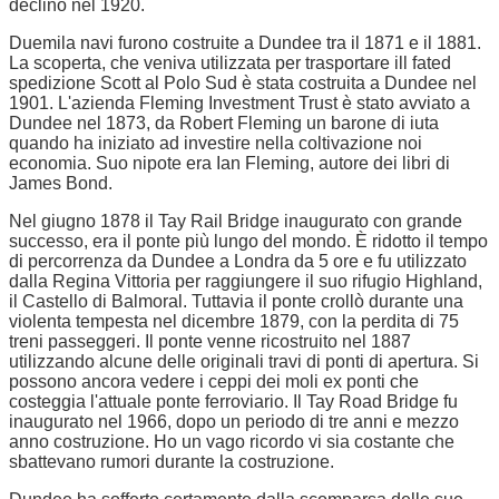
declino nel 1920.
Duemila navi furono costruite a Dundee tra il 1871 e il 1881.
La scoperta, che veniva utilizzata per trasportare ill fated
spedizione Scott al Polo Sud è stata costruita a Dundee nel
1901. L'azienda Fleming Investment Trust è stato avviato a
Dundee nel 1873, da Robert Fleming un barone di iuta
quando ha iniziato ad investire nella coltivazione noi
economia. Suo nipote era Ian Fleming, autore dei libri di
James Bond.
Nel giugno 1878 il Tay Rail Bridge inaugurato con grande
successo, era il ponte più lungo del mondo. È ridotto il tempo
di percorrenza da Dundee a Londra da 5 ore e fu utilizzato
dalla Regina Vittoria per raggiungere il suo rifugio Highland,
il Castello di Balmoral. Tuttavia il ponte crollò durante una
violenta tempesta nel dicembre 1879, con la perdita di 75
treni passeggeri. Il ponte venne ricostruito nel 1887
utilizzando alcune delle originali travi di ponti di apertura. Si
possono ancora vedere i ceppi dei moli ex ponti che
costeggia l'attuale ponte ferroviario. Il Tay Road Bridge fu
inaugurato nel 1966, dopo un periodo di tre anni e mezzo
anno costruzione. Ho un vago ricordo vi sia costante che
sbattevano rumori durante la costruzione.