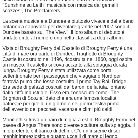
"Sunshine su Leith" musicale con musica dai gemelli
scozzesi, The Proclaimers.
La scena musicale a Dundee è piuttosto vivace e dalla band
britannica capovolta per diventare grande nel 2007 sono il
Dundee basato su "The View". Il loro album di debutto è
andato dritto al numero uno nella classifica degli album.
Vista di Broughty Ferry dal Castello di Broughty Ferry è una
città di mare ora parte di Dundee. Traghetto di Broughty
Castle fu costruito nel 1496, ricostruita nel 1860, oggi ospita
un museo. Il castello si trova accanto alla spiaggia dorata
lunga. Broughty Ferry è stata utilizzata come porta
settentrionale per i passeggeri che viaggiano Nord per
ferrovia prima che fosse costruito il primo Tay Rail Bridge.
Era sede di palazzi costruiti dai baroni della iuta, lontano
dalla città industriale. Esso era conosciuto come "The
Brighton di Scozia" dato che era una famosa località
balneare per gite di un giorno e nei giorni festivi prima
dell'avvento dei pacchetti vacanze a climi più caldi.
Monifieth si trova un paio di miglia a est di Broughty Ferry nel
paese di Angus There sono diverse sculture sulla spiaggia. Il
mio preferito è il banco di delfini. C'è un insieme di sei
menhir impreziosito e quattro uccelli di mare di legno