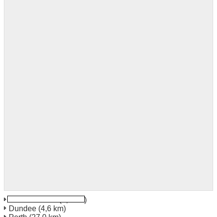
Dundee North
(3,3 km)
Dundee
(4,6 km)