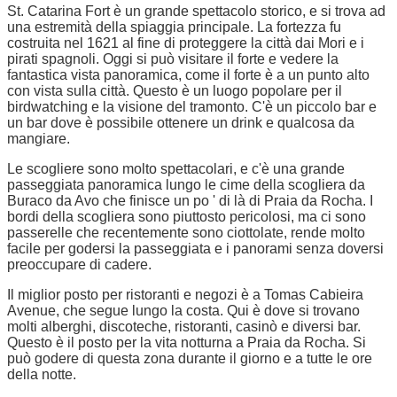
St. Catarina Fort è un grande spettacolo storico, e si trova ad
una estremità della spiaggia principale. La fortezza fu
costruita nel 1621 al fine di proteggere la città dai Mori e i
pirati spagnoli. Oggi si può visitare il forte e vedere la
fantastica vista panoramica, come il forte è a un punto alto
con vista sulla città. Questo è un luogo popolare per il
birdwatching e la visione del tramonto. C'è un piccolo bar e
un bar dove è possibile ottenere un drink e qualcosa da
mangiare.
Le scogliere sono molto spettacolari, e c'è una grande
passeggiata panoramica lungo le cime della scogliera da
Buraco da Avo che finisce un po ' di là di Praia da Rocha. I
bordi della scogliera sono piuttosto pericolosi, ma ci sono
passerelle che recentemente sono ciottolate, rende molto
facile per godersi la passeggiata e i panorami senza doversi
preoccupare di cadere.
Il miglior posto per ristoranti e negozi è a Tomas Cabieira
Avenue, che segue lungo la costa. Qui è dove si trovano
molti alberghi, discoteche, ristoranti, casinò e diversi bar.
Questo è il posto per la vita notturna a Praia da Rocha. Si
può godere di questa zona durante il giorno e a tutte le ore
della notte.