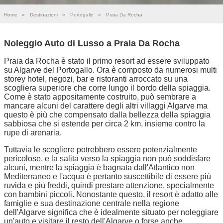
Home
»
Destinazioni
»
Portogallo
»
Praia Da Rocha
Noleggio Auto di Lusso a Praia Da Rocha
Praia da Rocha è stato il primo resort ad essere sviluppato
su Algarve del Portogallo. Ora è composto da numerosi multi
storey hotel, negozi, bar e ristoranti arroccato su una
scogliera superiore che corre lungo il bordo della spiaggia.
Come è stato appositamente costruito, può sembrare a
mancare alcuni del carattere degli altri villaggi Algarve ma
questo è più che compensato dalla bellezza della spiaggia
sabbiosa che si estende per circa 2 km, insieme contro la
rupe di arenaria.
Tuttavia le scogliere potrebbero essere potenzialmente
pericolose, e la salita verso la spiaggia non può soddisfare
alcuni, mentre la spiaggia è bagnata dall'Atlantico non
Mediterraneo e l'acqua è pertanto suscettibile di essere più
ruvida e più freddi, quindi prestare attenzione, specialmente
con bambini piccoli. Nonostante questo, il resort è adatto alle
famiglie e sua destinazione centrale nella regione
dell'Algarve significa che è idealmente situato per noleggiare
un'auto e visitare il resto dell'Algarve o forse anche