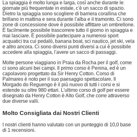
La spiaggia è molto lunga e larga, così anche durante le
giornate più frequentate in estate, c'è un sacco di spazio.
Dietro la spiaggia sono scogliere di barriera corallina che
brillano in mattina e sera durante l'alba e il tramonto. Ci sono
zone di concessione dove è possibile affittare un ombrellone.
È facilmente possibile trascorrere tutto il giorno in spiaggia e
mai lasciare. È possibile partecipare a numerosi sport
acquatici tra cui pedalò, banana boat, sci nautico, jet ski, vela
e altro ancora. Ci sono diversi punti diversi a cui è possibile
accedere alla spiaggia, l'avere un sacco di passaggi.
Molte persone viaggiano in Praia da Rocha per il golf, come
ci sono alcuni bei campi. Il primo corso è Penina, ed è un
capolavoro progettato da Sir Henry Cotton. Corso di
Palmares è noto per il suo paesaggio spettacolare. Il
Morgado do Reguengo è il più nuovo di tutti i corsi e si
estende su oltre 980 ettari. L'ultimo corso di golf per essere
disegnato da Henry Cotton è Alto Golf, che corre attraverso
due diverse valli.
Molto Consigliata dai Nostri Clienti
I nostri clienti hanno valutato con un punteggio di 10,0 base
di 1 recensioni.