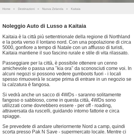
Home
»
Destinazioni
»
Nuova Zelanda
»
Kaitaia
Noleggio Auto di Lusso a Kaitaia
Kaitaia è la città più settentrionale della regione di Northland
e la porta verso il lontano nord. Con una popolazione di circa
5000, gonfiore a tempo di Natale con un afflusso di turisti,
Kaitaia mantiene il suo fascino rurale e stile di vita rilassato.
Passeggiare per la città, è possibile ottenere un cenno
amichevole o passa una "kia ora" da sconosciuti come voi. In
alcuni negozi si possono vedere gumboots fuori - i locali
spesso rimuoverà le scarpe prima di entrare in un negozio se
la calzatura è fangosa.
Si vedrà anche un sacco di 4WDs - saranno solitamente
fangoso o sabbioso, come in questa città, 4WDs sono
utilizzati come dovrebbero essere - per off - roading,
attraversata da ruscelli, guidando intorno fattorie e circa
spiagge.
Se prevedete di andare ulteriormente Nord a camp, quindi
scorta presso Pak N Save - supermercato locale. Mentre ci