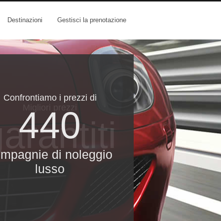
Destinazioni
Gestisci la prenotazione
Confrontiamo i prezzi di
Migliori prezzi
440
arantiti
mpagnie di noleggio
lusso