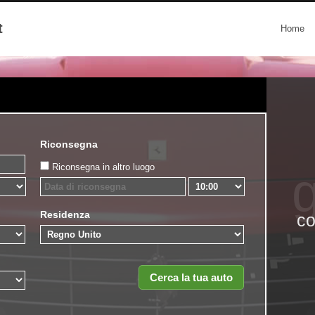
t
Home
Riconsegna
Riconsegna in altro luogo
g
Residenza
co