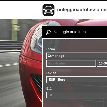
noleggioautolusso.ne
Noleggio auto lusso
Ritiro
Divisa
Età