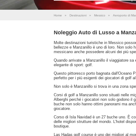
Home
»
Destinazioni
»
Messico
»
Aeroporto di Man
Noleggio Auto di Lusso a Manza
Molte destinazioni turistiche in Messico posson
bellezze e Manzanillo è uno di loro. Non solo h
messicano anche possedere alcuni dei più spet
Quando arrivate a Manzanillo il viaggiatore sa eg
elegante di sport: golf.
Questo pittoresco porto bagnata dall'Oceano Pa
perfetto per i più esigenti dei giocatori di golf al
Non solo è Manzanillo si trova in una zona spe
Corsi di golf a Manzanillo sono situati nelle mi
Alberghi perché i giocatori non solo godono il 
buche non solo hanno ottimi panorami ma anche 
giocatore.
Corso di Isla Navidad è un 27 buche uno. È con
delle migliori strutture del mondo. L'hotel disp
boutique.
Las Hadas golf course è uno dei migliori al mo