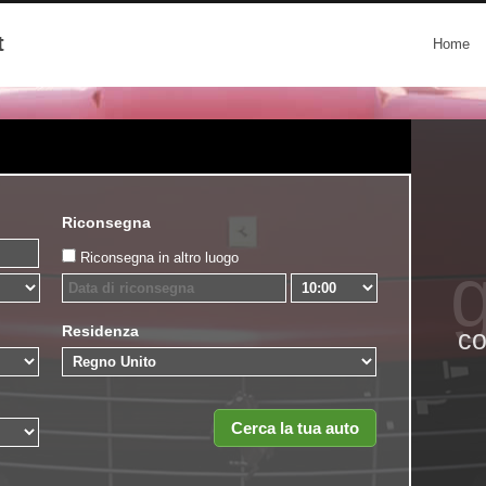
t
Home
Riconsegna
Riconsegna in altro luogo
g
Residenza
co