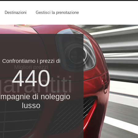
Destinazioni
Gestisci la prenotazione
Confrontiamo i prezzi di
Migliori prezzi
440
arantiti
mpagnie di noleggio
lusso