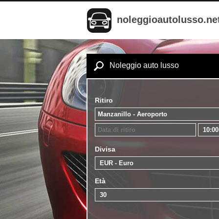
noleggioautolusso.ne
Noleggio auto lusso
Ritiro
Divisa
Età