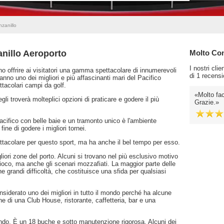
zanillo
nillo Aeroporto
Molto Cons
I nostri cli
o offrire ai visitatori una gamma spettacolare di innumerevoli
di 1 recensi
anno uno dei migliori e più affascinanti mari del Pacifico
tacolari campi da golf.
Molto fac
li troverà molteplici opzioni di praticare e godere il più
Grazie.
cifico con belle baie e un tramonto unico è l'ambiente
 fine di godere i migliori tornei.
ttacolare per questo sport, ma ha anche il bel tempo per esso.
gliori zone del porto. Alcuni si trovano nel più esclusivo motivo
gioco, ma anche gli scenari mozzafiati. La maggior parte delle
grandi difficoltà, che costituisce una sfida per qualsiasi
siderato uno dei migliori in tutto il mondo perché ha alcune
one di una Club House, ristorante, caffetteria, bar e una
ndo. È un 18 buche e sotto manutenzione rigorosa. Alcuni dei