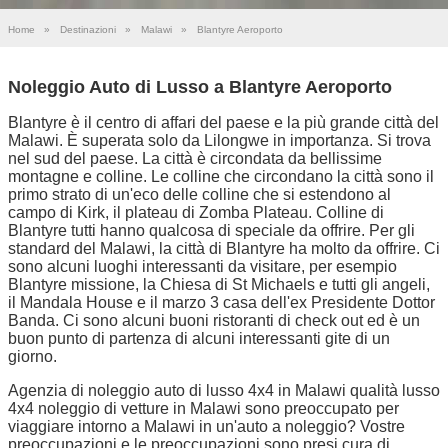
Home
»
Destinazioni
»
Malawi
»
Blantyre Aeroporto
Noleggio Auto di Lusso a Blantyre Aeroporto
Blantyre è il centro di affari del paese e la più grande città del
Malawi. È superata solo da Lilongwe in importanza. Si trova
nel sud del paese. La città è circondata da bellissime
montagne e colline. Le colline che circondano la città sono il
primo strato di un'eco delle colline che si estendono al
campo di Kirk, il plateau di Zomba Plateau. Colline di
Blantyre tutti hanno qualcosa di speciale da offrire. Per gli
standard del Malawi, la città di Blantyre ha molto da offrire. Ci
sono alcuni luoghi interessanti da visitare, per esempio
Blantyre missione, la Chiesa di St Michaels e tutti gli angeli,
il Mandala House e il marzo 3 casa dell'ex Presidente Dottor
Banda. Ci sono alcuni buoni ristoranti di check out ed è un
buon punto di partenza di alcuni interessanti gite di un
giorno.
Agenzia di noleggio auto di lusso 4x4 in Malawi qualità lusso
4x4 noleggio di vetture in Malawi sono preoccupato per
viaggiare intorno a Malawi in un'auto a noleggio? Vostre
preoccupazioni e le preoccupazioni sono presi cura di