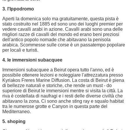
3. l'Ippodromo
Aperti la domenica solo ma gratuitamente, questa pista è
stato costruito nel 1885 ed sono uno dei luoghi premier per
vedere cavalli arabi in azione. Cavalli arabi sono una delle
migliori razze di cavalli del mondo ed erano beni preziosi
dell'antico popolo nomade che abitavano la penisola
arabica. Scommesse sulle corse è un passatempo popolare
per locali e turisti.
4. le immersioni subacquee
Immersioni subacquee a Beirut opera tutto l'anno, ed è
possibile ottenere lezioni e noleggiare l'attrezzatura presso
Kyriakos Freres Marine Diffusion. La costa di Beirut è piena
di bellezze naturali e storiche, che rende un must - do
superiore di Beirut le immersioni mentre si visita la città. La
riva è costellata di naufragi e i resti delle diverse civiltà che
abitavano la zona. Ci sono anche sting ray e squalo habitat
tra le numerose grotte e Canyon in questa parte del
Mediterraneo.
5. shoping