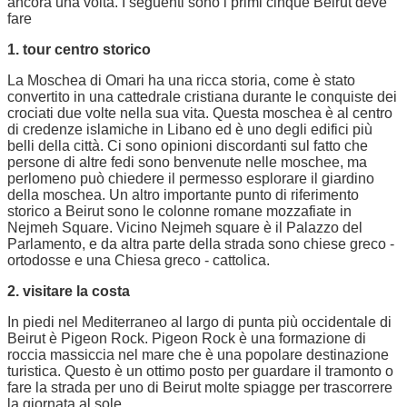
ancora una volta. I seguenti sono i primi cinque Beirut deve
fare
1. tour centro storico
La Moschea di Omari ha una ricca storia, come è stato
convertito in una cattedrale cristiana durante le conquiste dei
crociati due volte nella sua vita. Questa moschea è al centro
di credenze islamiche in Libano ed è uno degli edifici più
belli della città. Ci sono opinioni discordanti sul fatto che
persone di altre fedi sono benvenute nelle moschee, ma
perlomeno può chiedere il permesso esplorare il giardino
della moschea. Un altro importante punto di riferimento
storico a Beirut sono le colonne romane mozzafiate in
Nejmeh Square. Vicino Nejmeh square è il Palazzo del
Parlamento, e da altra parte della strada sono chiese greco -
ortodosse e una Chiesa greco - cattolica.
2. visitare la costa
In piedi nel Mediterraneo al largo di punta più occidentale di
Beirut è Pigeon Rock. Pigeon Rock è una formazione di
roccia massiccia nel mare che è una popolare destinazione
turistica. Questo è un ottimo posto per guardare il tramonto o
fare la strada per uno di Beirut molte spiagge per trascorrere
la giornata al sole.