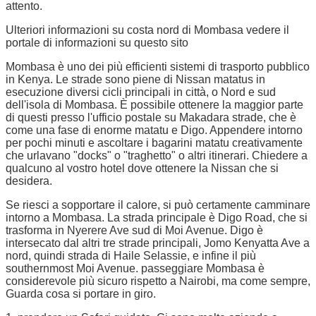
attento.
Ulteriori informazioni su costa nord di Mombasa vedere il
portale di informazioni su questo sito
Mombasa è uno dei più efficienti sistemi di trasporto pubblico
in Kenya. Le strade sono piene di Nissan matatus in
esecuzione diversi cicli principali in città, o Nord e sud
dell'isola di Mombasa. È possibile ottenere la maggior parte
di questi presso l'ufficio postale su Makadara strade, che è
come una fase di enorme matatu e Digo. Appendere intorno
per pochi minuti e ascoltare i bagarini matatu creativamente
che urlavano "docks" o "traghetto" o altri itinerari. Chiedere a
qualcuno al vostro hotel dove ottenere la Nissan che si
desidera.
Se riesci a sopportare il calore, si può certamente camminare
intorno a Mombasa. La strada principale è Digo Road, che si
trasforma in Nyerere Ave sud di Moi Avenue. Digo è
intersecato dal altri tre strade principali, Jomo Kenyatta Ave a
nord, quindi strada di Haile Selassie, e infine il più
southernmost Moi Avenue. passeggiare Mombasa è
considerevole più sicuro rispetto a Nairobi, ma come sempre,
Guarda cosa si portare in giro.