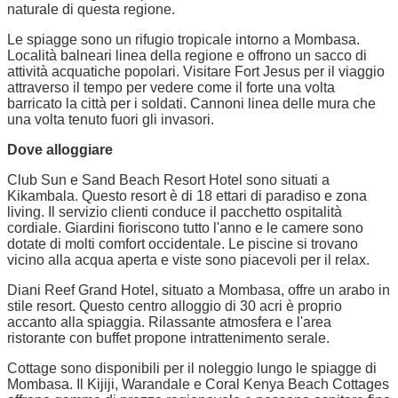
naturale di questa regione.
Le spiagge sono un rifugio tropicale intorno a Mombasa.
Località balneari linea della regione e offrono un sacco di
attività acquatiche popolari. Visitare Fort Jesus per il viaggio
attraverso il tempo per vedere come il forte una volta
barricato la città per i soldati. Cannoni linea delle mura che
una volta tenuto fuori gli invasori.
Dove alloggiare
Club Sun e Sand Beach Resort Hotel sono situati a
Kikambala. Questo resort è di 18 ettari di paradiso e zona
living. Il servizio clienti conduce il pacchetto ospitalità
cordiale. Giardini fioriscono tutto l'anno e le camere sono
dotate di molti comfort occidentale. Le piscine si trovano
vicino alla acqua aperta e viste sono piacevoli per il relax.
Diani Reef Grand Hotel, situato a Mombasa, offre un arabo in
stile resort. Questo centro alloggio di 30 acri è proprio
accanto alla spiaggia. Rilassante atmosfera e l'area
ristorante con buffet propone intrattenimento serale.
Cottage sono disponibili per il noleggio lungo le spiagge di
Mombasa. Il Kijiji, Warandale e Coral Kenya Beach Cottages