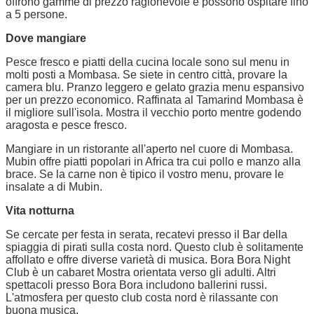
offrono gamme di prezzo ragionevole e possono ospitare fino
a 5 persone.
Dove mangiare
Pesce fresco e piatti della cucina locale sono sul menu in
molti posti a Mombasa. Se siete in centro città, provare la
camera blu. Pranzo leggero e gelato grazia menu espansivo
per un prezzo economico. Raffinata al Tamarind Mombasa è
il migliore sull'isola. Mostra il vecchio porto mentre godendo
aragosta e pesce fresco.
Mangiare in un ristorante all'aperto nel cuore di Mombasa.
Mubin offre piatti popolari in Africa tra cui pollo e manzo alla
brace. Se la carne non è tipico il vostro menu, provare le
insalate a di Mubin.
Vita notturna
Se cercate per festa in serata, recatevi presso il Bar della
spiaggia di pirati sulla costa nord. Questo club è solitamente
affollato e offre diverse varietà di musica. Bora Bora Night
Club è un cabaret Mostra orientata verso gli adulti. Altri
spettacoli presso Bora Bora includono ballerini russi.
L'atmosfera per questo club costa nord è rilassante con
buona musica.