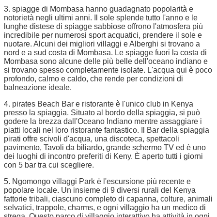
3. spiagge di Mombasa hanno guadagnato popolarità e
notorietà negli ultimi anni. Il sole splende tutto l'anno e le
lunghe distese di spiagge sabbiose offrono l'atmosfera più
incredibile per numerosi sport acquatici, prendere il sole e
nuotare. Alcuni dei migliori villaggi e Alberghi si trovano a
nord e a sud costa di Mombasa. Le spiagge fuori la costa di
Mombasa sono alcune delle più belle dell'oceano indiano e
si trovano spesso completamente isolate. L'acqua qui è poco
profondo, calmo e caldo, che rende per condizioni di
balneazione ideale.
4. pirates Beach Bar e ristorante è l'unico club in Kenya
presso la spiaggia. Situato al bordo della spiaggia, si può
godere la brezza dall'Oceano Indiano mentre assaggiare i
piatti locali nel loro ristorante fantastico. Il Bar della spiaggia
pirati offre scivoli d'acqua, una discoteca, spettacoli
pavimento, Tavoli da biliardo, grande schermo TV ed è uno
dei luoghi di incontro preferiti di Keny. È aperto tutti i giorni
con 5 bar tra cui scegliere.
5. Ngomongo villaggi Park è l'escursione più recente e
popolare locale. Un insieme di 9 diversi rurali del Kenya
fattorie tribali, ciascuno completo di capanna, colture, animali
selvatici, trappole, charms, e ogni villaggio ha un medico di
strega. Questo parco di villaggio interattivo ha attività in ogni