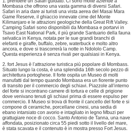
1. prendere un Safari guidato. Ci sono molte aziende a
Mombasa che offrono una vasta gamma di diversi Safari.
Safari in aria dare ai turisti una vista aerea del Masai Mara
Game Reserve, il ghiaccio innevate cime del Monte
Kilimanjaro e le attrazioni geologiche della Great Rift Valley.
Camping Safari sono disponibili da Mombasa e portarvi in
Tsavo East National Park, il più grande Santuario della fauna
selvatica in Kenya, notata per le sue grandi branchi di
elefanti e giraffe, buffalo, zebre, waterbuck e molto altro
ancora, e dove si trascorrerà la notte in Ndololo Camp.
Questa esperienza è senza rivali per qualsiasi in Kenya.
2. fort Jesus è l'attrazione turistica più popolare di Mombass.
Situato lungo la costa, è una splendida 16th secolo pezzo di
architettura portoghese. Il forte ospita un Museo di molti
manufatti dal tempo quando Mombasa era un fiorente punto
di transito per il commercio degli schiavi. Piazzole all'interno
del forte si incontrano camere di tortura e celle di prigione
dove venivano tenuti gli schiavi prima di essere espulso per
commercio. Il Museo si trova di fronte il cancello del forte e si
compone di ceramiche, porcellane cinesi, una sedia di
ebano intarsiato con avorio e intagliato in legno Mbuzi per
grattugiare noce di cocco. Santo Antonio de Tanna, una nave
affondata, posizionato circa 55 piedi sotto il livello del mare,
è stata scavata e il contenuto è in mostra presso Fort Jesus.