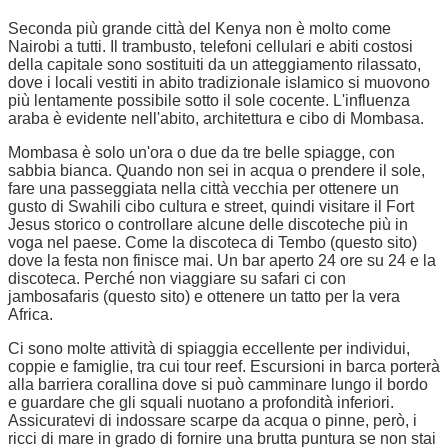
Seconda più grande città del Kenya non è molto come
Nairobi a tutti. Il trambusto, telefoni cellulari e abiti costosi
della capitale sono sostituiti da un atteggiamento rilassato,
dove i locali vestiti in abito tradizionale islamico si muovono
più lentamente possibile sotto il sole cocente. L'influenza
araba è evidente nell'abito, architettura e cibo di Mombasa.
Mombasa è solo un'ora o due da tre belle spiagge, con
sabbia bianca. Quando non sei in acqua o prendere il sole,
fare una passeggiata nella città vecchia per ottenere un
gusto di Swahili cibo cultura e street, quindi visitare il Fort
Jesus storico o controllare alcune delle discoteche più in
voga nel paese. Come la discoteca di Tembo (questo sito)
dove la festa non finisce mai. Un bar aperto 24 ore su 24 e la
discoteca. Perché non viaggiare su safari ci con
jambosafaris (questo sito) e ottenere un tatto per la vera
Africa.
Ci sono molte attività di spiaggia eccellente per individui,
coppie e famiglie, tra cui tour reef. Escursioni in barca porterà
alla barriera corallina dove si può camminare lungo il bordo
e guardare che gli squali nuotano a profondità inferiori.
Assicuratevi di indossare scarpe da acqua o pinne, però, i
ricci di mare in grado di fornire una brutta puntura se non stai