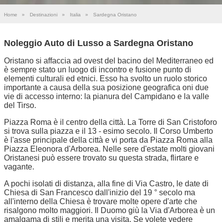
Home
»
Destinazioni
»
Italia
»
Sardegna Oristano
Noleggio Auto di Lusso a Sardegna Oristano
Oristano si affaccia ad ovest del bacino del Mediterraneo ed
è sempre stato un luogo di incontro e fusione punto di
elementi culturali ed etnici. Esso ha svolto un ruolo storico
importante a causa della sua posizione geografica oni due
vie di accesso interno: la pianura del Campidano e la valle
del Tirso.
Piazza Roma è il centro della città. La Torre di San Cristoforo
si trova sulla piazza e il 13 - esimo secolo. Il Corso Umberto
è l'asse principale della città e vi porta da Piazza Roma alla
Piazza Eleonora d'Arborea. Nelle sere d'estate molti giovani
Oristanesi può essere trovato su questa strada, flirtare e
vagante.
A pochi isolati di distanza, alla fine di Via Castro, le date di
Chiesa di San Francesco dall'inizio del 19 ° secolo ma
all'interno della Chiesa è trovare molte opere d'arte che
risalgono molto maggiori. Il Duomo giù la Via d'Arborea è un
amalgama di stili e merita una visita. Se volete vedere