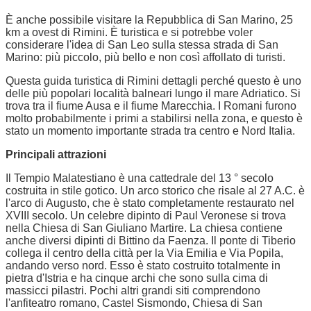
È anche possibile visitare la Repubblica di San Marino, 25
km a ovest di Rimini. È turistica e si potrebbe voler
considerare l'idea di San Leo sulla stessa strada di San
Marino: più piccolo, più bello e non così affollato di turisti.
Questa guida turistica di Rimini dettagli perché questo è uno
delle più popolari località balneari lungo il mare Adriatico. Si
trova tra il fiume Ausa e il fiume Marecchia. I Romani furono
molto probabilmente i primi a stabilirsi nella zona, e questo è
stato un momento importante strada tra centro e Nord Italia.
Principali attrazioni
Il Tempio Malatestiano è una cattedrale del 13 ° secolo
costruita in stile gotico. Un arco storico che risale al 27 A.C. è
l'arco di Augusto, che è stato completamente restaurato nel
XVIII secolo. Un celebre dipinto di Paul Veronese si trova
nella Chiesa di San Giuliano Martire. La chiesa contiene
anche diversi dipinti di Bittino da Faenza. Il ponte di Tiberio
collega il centro della città per la Via Emilia e Via Popila,
andando verso nord. Esso è stato costruito totalmente in
pietra d'Istria e ha cinque archi che sono sulla cima di
massicci pilastri. Pochi altri grandi siti comprendono
l'anfiteatro romano, Castel Sismondo, Chiesa di San