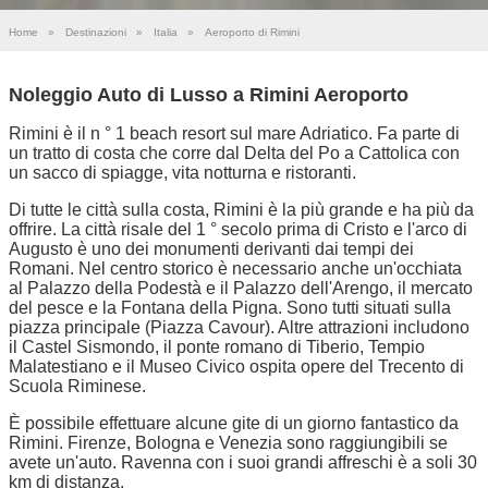
Home
»
Destinazioni
»
Italia
»
Aeroporto di Rimini
Noleggio Auto di Lusso a Rimini Aeroporto
Rimini è il n ° 1 beach resort sul mare Adriatico. Fa parte di
un tratto di costa che corre dal Delta del Po a Cattolica con
un sacco di spiagge, vita notturna e ristoranti.
Di tutte le città sulla costa, Rimini è la più grande e ha più da
offrire. La città risale del 1 ° secolo prima di Cristo e l'arco di
Augusto è uno dei monumenti derivanti dai tempi dei
Romani. Nel centro storico è necessario anche un'occhiata
al Palazzo della Podestà e il Palazzo dell'Arengo, il mercato
del pesce e la Fontana della Pigna. Sono tutti situati sulla
piazza principale (Piazza Cavour). Altre attrazioni includono
il Castel Sismondo, il ponte romano di Tiberio, Tempio
Malatestiano e il Museo Civico ospita opere del Trecento di
Scuola Riminese.
È possibile effettuare alcune gite di un giorno fantastico da
Rimini. Firenze, Bologna e Venezia sono raggiungibili se
avete un'auto. Ravenna con i suoi grandi affreschi è a soli 30
km di distanza.