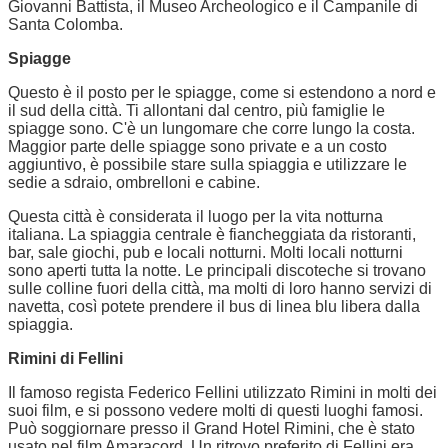
Giovanni Battista, il Museo Archeologico e il Campanile di
Santa Colomba.
Spiagge
Questo è il posto per le spiagge, come si estendono a nord e
il sud della città. Ti allontani dal centro, più famiglie le
spiagge sono. C'è un lungomare che corre lungo la costa.
Maggior parte delle spiagge sono private e a un costo
aggiuntivo, è possibile stare sulla spiaggia e utilizzare le
sedie a sdraio, ombrelloni e cabine.
Questa città è considerata il luogo per la vita notturna
italiana. La spiaggia centrale è fiancheggiata da ristoranti,
bar, sale giochi, pub e locali notturni. Molti locali notturni
sono aperti tutta la notte. Le principali discoteche si trovano
sulle colline fuori della città, ma molti di loro hanno servizi di
navetta, così potete prendere il bus di linea blu libera dalla
spiaggia.
Rimini di Fellini
Il famoso regista Federico Fellini utilizzato Rimini in molti dei
suoi film, e si possono vedere molti di questi luoghi famosi.
Può soggiornare presso il Grand Hotel Rimini, che è stato
usato nel film Amaracord. Un ritrovo preferito di Fellini era