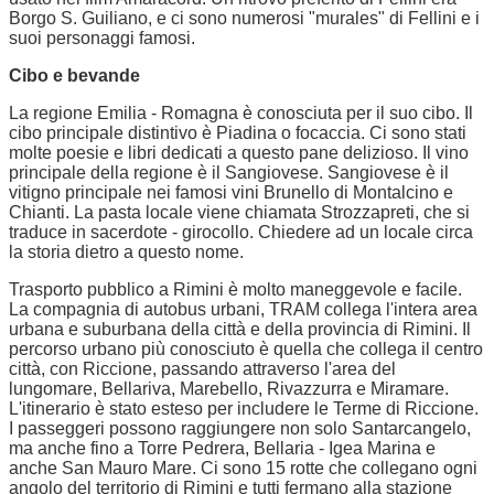
Borgo S. Guiliano, e ci sono numerosi "murales" di Fellini e i
suoi personaggi famosi.
Cibo e bevande
La regione Emilia - Romagna è conosciuta per il suo cibo. Il
cibo principale distintivo è Piadina o focaccia. Ci sono stati
molte poesie e libri dedicati a questo pane delizioso. Il vino
principale della regione è il Sangiovese. Sangiovese è il
vitigno principale nei famosi vini Brunello di Montalcino e
Chianti. La pasta locale viene chiamata Strozzapreti, che si
traduce in sacerdote - girocollo. Chiedere ad un locale circa
la storia dietro a questo nome.
Trasporto pubblico a Rimini è molto maneggevole e facile.
La compagnia di autobus urbani, TRAM collega l'intera area
urbana e suburbana della città e della provincia di Rimini. Il
percorso urbano più conosciuto è quella che collega il centro
città, con Riccione, passando attraverso l'area del
lungomare, Bellariva, Marebello, Rivazzurra e Miramare.
L'itinerario è stato esteso per includere le Terme di Riccione.
I passeggeri possono raggiungere non solo Santarcangelo,
ma anche fino a Torre Pedrera, Bellaria - Igea Marina e
anche San Mauro Mare. Ci sono 15 rotte che collegano ogni
angolo del territorio di Rimini e tutti fermano alla stazione