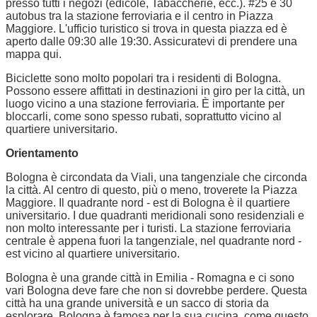
presso tutti i negozi (edicole, Tabaccherie, ecc.). #25 e 30
autobus tra la stazione ferroviaria e il centro in Piazza
Maggiore. L'ufficio turistico si trova in questa piazza ed è
aperto dalle 09:30 alle 19:30. Assicuratevi di prendere una
mappa qui.
Biciclette sono molto popolari tra i residenti di Bologna.
Possono essere affittati in destinazioni in giro per la città, un
luogo vicino a una stazione ferroviaria. È importante per
bloccarli, come sono spesso rubati, soprattutto vicino al
quartiere universitario.
Orientamento
Bologna è circondata da Viali, una tangenziale che circonda
la città. Al centro di questo, più o meno, troverete la Piazza
Maggiore. Il quadrante nord - est di Bologna è il quartiere
universitario. I due quadranti meridionali sono residenziali e
non molto interessante per i turisti. La stazione ferroviaria
centrale è appena fuori la tangenziale, nel quadrante nord -
est vicino al quartiere universitario.
Bologna è una grande città in Emilia - Romagna e ci sono
vari Bologna deve fare che non si dovrebbe perdere. Questa
città ha una grande università e un sacco di storia da
esplorare. Bologna è famosa per la sua cucina, come questo