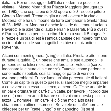
italiana. Per un assaggio dell'Italia moderna è possibile
visitare il Museo Morandi su Piazza Maggiore (inaugurato
nel 1993), che ospita più di 200 opere di 20 ° secolo pittore
Giorgio Morandi. Trenta miglia a nord - ovest è la città di
Modena, che ha un'imponente torre campanaria Ghirlandina
di 28 - ft/88 - m. Modena è anche la sede del tenore Luciano
Pavarotti e le aziende di auto Ferrari e Maserati. Più a ovest
è Parma, famosa per il suo cibo. Un'ora a sud di Bologna è
Firenze e un'ora di est è l'antica capitale dell'Impero romano
occidentale con le sue magnifiche chiese di bizantino,
Ravenna.
Alcuni commenti general(izing) su Italia. Prestare attenzione
durante la guida. È un paese che ama le sue automobili e
persone sono felici mostrando il loro alto - velocità (senza
indossare le cinture di sicurezza). Tuttavia, come pedonale
sono molto rispettati, così la maggior parte di voi non
avranno problemi. Fumo: fumo un'alta percentuale di italiani.
Come un ospite in questo paese, si sarebbe meglio imparare
a convivere con essa.. - - cerco, almeno. Caffè: se andate in
un bar e ordinare un caffè ("Un caffe, per favore") ricordo due
cose, (i) non cercano di barare su di voi con questa piccola
tazza. È normale. "un caffe" è ciò che molti altri paesi
chiamano un ottimo espresso. Se volete un caffè"normale"
chiedere per un "caffè lungo" o un capucino. (ii) se si