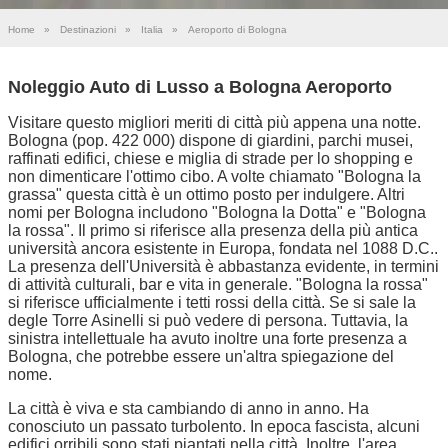
Home
»
Destinazioni
»
Italia
»
Aeroporto di Bologna
Noleggio Auto di Lusso a Bologna Aeroporto
Visitare questo migliori meriti di città più appena una notte.
Bologna (pop. 422 000) dispone di giardini, parchi musei,
raffinati edifici, chiese e miglia di strade per lo shopping e
non dimenticare l'ottimo cibo. A volte chiamato "Bologna la
grassa" questa città è un ottimo posto per indulgere. Altri
nomi per Bologna includono "Bologna la Dotta" e "Bologna
la rossa". Il primo si riferisce alla presenza della più antica
università ancora esistente in Europa, fondata nel 1088 D.C..
La presenza dell'Università è abbastanza evidente, in termini
di attività culturali, bar e vita in generale. "Bologna la rossa"
si riferisce ufficialmente i tetti rossi della città. Se si sale la
degle Torre Asinelli si può vedere di persona. Tuttavia, la
sinistra intellettuale ha avuto inoltre una forte presenza a
Bologna, che potrebbe essere un'altra spiegazione del
nome.
La città è viva e sta cambiando di anno in anno. Ha
conosciuto un passato turbolento. In epoca fascista, alcuni
edifici orribili sono stati piantati nella città. Inoltre, l'area