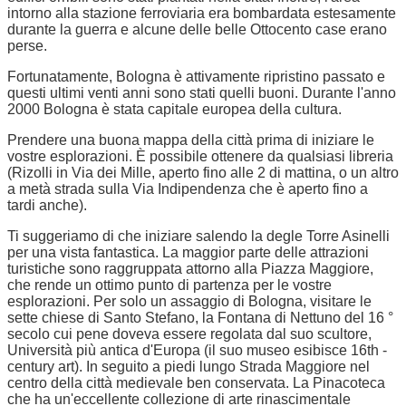
intorno alla stazione ferroviaria era bombardata estesamente
durante la guerra e alcune delle belle Ottocento case erano
perse.
Fortunatamente, Bologna è attivamente ripristino passato e
questi ultimi venti anni sono stati quelli buoni. Durante l'anno
2000 Bologna è stata capitale europea della cultura.
Prendere una buona mappa della città prima di iniziare le
vostre esplorazioni. È possibile ottenere da qualsiasi libreria
(Rizolli in Via dei Mille, aperto fino alle 2 di mattina, o un altro
a metà strada sulla Via Indipendenza che è aperto fino a
tardi anche).
Ti suggeriamo di che iniziare salendo la degle Torre Asinelli
per una vista fantastica. La maggior parte delle attrazioni
turistiche sono raggruppata attorno alla Piazza Maggiore,
che rende un ottimo punto di partenza per le vostre
esplorazioni. Per solo un assaggio di Bologna, visitare le
sette chiese di Santo Stefano, la Fontana di Nettuno del 16 °
secolo cui pene doveva essere regolata dal suo scultore,
Università più antica d'Europa (il suo museo esibisce 16th -
century art). In seguito a piedi lungo Strada Maggiore nel
centro della città medievale ben conservata. La Pinacoteca
che ha un'eccellente collezione di arte rinascimentale