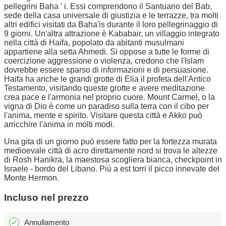
pellegrini Baha ' i. Essi comprendono il Santuario del Bab,
sede della casa universale di giustizia e le terrazze, tra molti
altri edifici visitati da Baha'is durante il loro pellegrinaggio di
9 giorni. Un'altra attrazione è Kababair, un villaggio integrato
nella città di Haifa, popolato da abitanti musulmani
appartiene alla setta Ahmedi. Si oppose a tutte le forme di
coercizione aggressione o violenza, credono che l'Islam
dovrebbe essere sparso di informazioni e di persuasione.
Haifa ha anche le grandi grotte di Elia il profeta dell'Antico
Testamento, visitando queste grotte e avere meditazione
crea pace e l'armonia nel proprio cuore. Mount Carmel, o la
vigna di Dio è come un paradiso sulla terra con il cibo per
l'anima, mente e spirito. Visitare questa città e Akko può
arricchire l'anima in molti modi.
Una gita di un giorno può essere fatto per la fortezza murata
medioevale città di acro direttamente nord si trova le altezze
di Rosh Hanikra, la maestosa scogliera bianca, checkpoint in
Israele - bordo del Libano. Più a est torri il picco innevate del
Monte Hermon.
Incluso nel prezzo
Annullamento