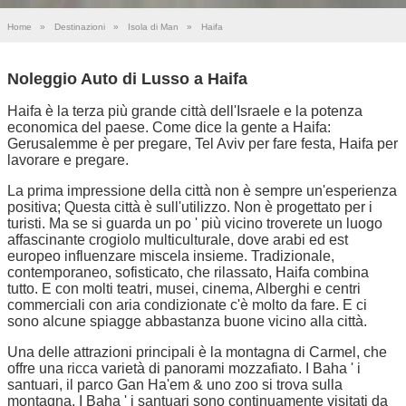
Home
»
Destinazioni
»
Isola di Man
»
Haifa
Noleggio Auto di Lusso a Haifa
Haifa è la terza più grande città dell'Israele e la potenza
economica del paese. Come dice la gente a Haifa:
Gerusalemme è per pregare, Tel Aviv per fare festa, Haifa per
lavorare e pregare.
La prima impressione della città non è sempre un'esperienza
positiva; Questa città è sull'utilizzo. Non è progettato per i
turisti. Ma se si guarda un po ' più vicino troverete un luogo
affascinante crogiolo multiculturale, dove arabi ed est
europeo influenzare miscela insieme. Tradizionale,
contemporaneo, sofisticato, che rilassato, Haifa combina
tutto. E con molti teatri, musei, cinema, Alberghi e centri
commerciali con aria condizionate c'è molto da fare. E ci
sono alcune spiagge abbastanza buone vicino alla città.
Una delle attrazioni principali è la montagna di Carmel, che
offre una ricca varietà di panorami mozzafiato. I Baha ' i
santuari, il parco Gan Ha'em & uno zoo si trova sulla
montagna. I Baha ' i santuari sono continuamente visitati da